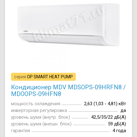
Осушители воз
отработанном 
Wi-Fi модуля д
серия
OP SMART HEAT PUMP
Кондиционер MDV MDSOPS-09HRFN8 /
MDOOPS-09HFN8
мощность охлаждения
2,63 (1,03 - 4,81) кВт
инверторная регулировка
да
уровень шума (внутр. блок)
42,5/35/22 дБ(А)
уровень шума (внешн. блок)
59 дБ(А)
гарантия
4 года