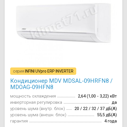
Осушители воз
отработанном 
Wi-Fi модуля д
серия
INFINI UVpro ERP INVERTER
Кондиционер MDV MDSAL-09HRFN8 /
MDOAG-09HFN8
мощность охлаждения
2,64 (1,00 - 3,22) кВт
инверторная регулировка
да
уровень шума (внутр. блок)
20 / 22 / 32 / 37 дБ(А)
уровень шума (внешн. блок)
55,5 дБ(А)
гарантия
4 года