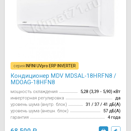
серия
INFINI UVpro ERP INVERTER
Кондиционер MDV MDSAL-18HRFN8 /
MDOAG-18HFN8
мощность охлаждения
5,28 (3,39 - 5,90) кВт
инверторная регулировка
да
уровень шума (внутр. блок)
31 / 37 / 41 дБ(А)
уровень шума (внешн. блок)
57 дБ(А)
гарантия
4 года
68 500