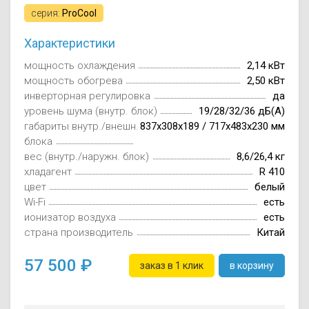
Осушители воз
отработанном 
серия:
ProCool
Характеристики
Wi-Fi модуля д
мощность охлаждения
2,14 кВт
мощность обогрева
2,50 кВт
инверторная регулировка
да
уровень шума (внутр. блок)
19/28/32/36 дБ(А)
габариты внутр./внешн.
837х308х189 / 717х483х230 мм
блока
вес (внутр./наружн. блок)
8,6/26,4 кг
хладагент
R 410
цвет
белый
Wi-Fi
есть
ионизатор воздуха
есть
страна производитель
Китай
57 500
заказ в 1 клик
в корзину