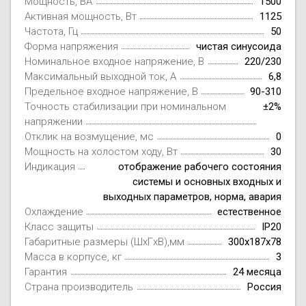
Мощность, ВА
1500
Активная мощность, Вт
1125
Частота, Гц
50
Форма напряжения
чистая синусоида
Номинальное входное напряжение, В
220/230
Максимальный выходной ток, А
6,8
Предельное входное напряжение, В
90-310
Точность стабилизации при номинальном
±2%
напряжении
Отклик на возмущение, мс
0
Мощность на холостом ходу, Вт
30
Индикация
отображение рабочего состояния
системы и основных входных и
выходных параметров, норма, авария
Охлаждение
естественное
Класс защиты
IP20
Габаритные размеры (ШxГxВ),мм
300х187х78
Масса в корпусе, кг
3
Гарантия
24 месяца
Страна производитель
Россия