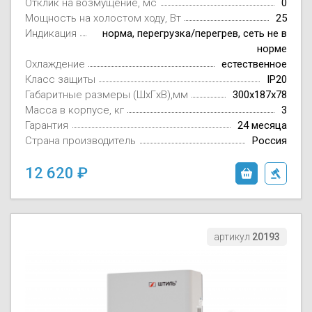
Отклик на возмущение, мс
0
Мощность на холостом ходу, Вт
25
Индикация
норма, перегрузка/перегрев, сеть не в
норме
Охлаждение
естественное
Класс защиты
IP20
Габаритные размеры (ШxГxВ),мм
300х187х78
Масса в корпусе, кг
3
Гарантия
24 месяца
Страна производитель
Россия
12 620
артикул
20193