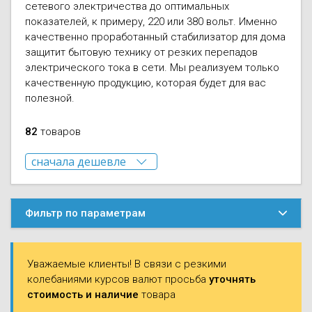
Моноблоки
сетевого электричества до оптимальных
Водяные тепло
Электротримм
показателей, к примеру, 220 или 380 вольт. Именно
(калориферы)
качественно проработанный стабилизатор для дома
Мультизональн
защитит бытовую технику от резких перепадов
VRF
Бензотриммер
Терморегулятор
электрического тока в сети. Мы реализуем только
качественную продукцию, которая будет для вас
Компрессорно-
Газонокосилки 
полезной.
блоки (ККБ)
Электрокамины
Газонокосилки
82
товаров
Чиллеры
Сушилки для ру
Подметально-у
сначала дешевле
Фанкойлы
Полотенцесуши
техника
сначала дешевле
сначала дороже
Автомобильные
Твердотопливн
Измельчители в
Фильтр по параметрам
по названию ↓
по названию ↑
Вентиляторы
Печи банные
Дровоколы
Уважаемые клиенты! В связи с резкими
Очистители и у
Нагревательный
колебаниями курсов валют просьба
уточнять
воздуха
стоимость и наличие
товара
Теплогенерато