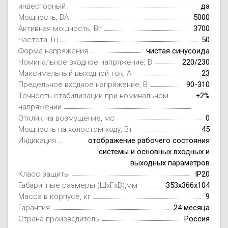
инверторный
да
Мощность, ВА
5000
Активная мощность, Вт
3700
Частота, Гц
50
Форма напряжения
чистая синусоида
Номинальное входное напряжение, В
220/230
Максимальный выходной ток, А
23
Предельное входное напряжение, В
90-310
Точность стабилизации при номинальном
±2%
напряжении
Отклик на возмущение, мс
0
Мощность на холостом ходу, Вт
45
Индикация
отображение рабочего состояния
системы и основных входных и
выходных параметров
Класс защиты
IP20
Габаритные размеры (ШxГxВ),мм
353x366x104
Масса в корпусе, кг
9
Гарантия
24 месяца
Страна производитель
Россия