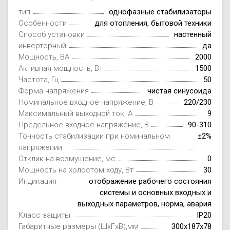
тип
однофазные стабилизаторы
Особенности
для отопления, бытовой техники
Способ установки
настенный
инверторный
да
Мощность, ВА
2000
Активная мощность, Вт
1500
Частота, Гц
50
Форма напряжения
чистая синусоида
Номинальное входное напряжение, В
220/230
Максимальный выходной ток, А
9
Предельное входное напряжение, В
90-310
Точность стабилизации при номинальном
±2%
напряжении
Отклик на возмущение, мс
0
Мощность на холостом ходу, Вт
30
Индикация
отображение рабочего состояния
системы и основных входных и
выходных параметров, норма, авария
Класс защиты
IP20
Габаритные размеры (ШxГxВ),мм
300х187х78