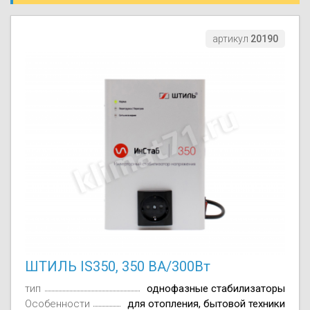
Осушители воз
отработанном 
артикул
20190
Wi-Fi модуля д
ШТИЛЬ IS350, 350 ВА/300Вт
тип
однофазные стабилизаторы
Особенности
для отопления, бытовой техники