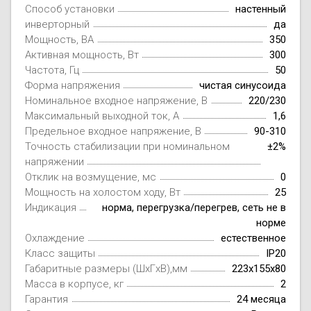
Способ установки
настенный
инверторный
да
Мощность, ВА
350
Активная мощность, Вт
300
Частота, Гц
50
Форма напряжения
чистая синусоида
Номинальное входное напряжение, В
220/230
Максимальный выходной ток, А
1,6
Предельное входное напряжение, В
90-310
Точность стабилизации при номинальном
±2%
напряжении
Отклик на возмущение, мс
0
Мощность на холостом ходу, Вт
25
Индикация
норма, перегрузка/перегрев, сеть не в
норме
Охлаждение
естественное
Класс защиты
IP20
Габаритные размеры (ШxГxВ),мм
223х155х80
Масса в корпусе, кг
2
Гарантия
24 месяца