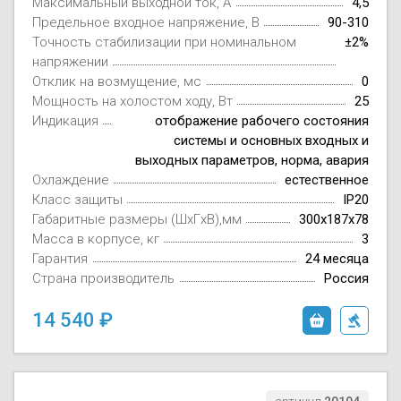
Максимальный выходной ток, А
4,5
Предельное входное напряжение, В
90-310
Точность стабилизации при номинальном
±2%
напряжении
Отклик на возмущение, мс
0
Мощность на холостом ходу, Вт
25
Индикация
отображение рабочего состояния
системы и основных входных и
выходных параметров, норма, авария
Охлаждение
естественное
Класс защиты
IP20
Габаритные размеры (ШxГxВ),мм
300х187х78
Масса в корпусе, кг
3
Гарантия
24 месяца
Страна производитель
Россия
14 540