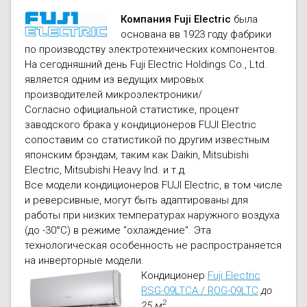
Компания Fuji Electric
была
основана вв 1923 году фабрики
по производству электротехнических компонентов.
На сегодняшний день Fuji Electric Holdings Co., Ltd.
является одним из ведущих мировых
производителей микроэлектроники/
Согласно официальной статистике, процент
заводского брака у кондиционеров FUJI Electric
сопоставим со статистикой по другим известным
японским брэндам, таким как Daikin, Mitsubishi
Electric, Mitsubishi Heavy Ind. и т.д.
Все модели кондиционеров FUJI Electric, в том числе
и реверсивные, могут быть адаптированы для
работы при низких температурах наружного воздуха
(до -30°С) в режиме "охлаждение". Эта
технологическая особенность не распространяется
на инверторные модели.
Кондиционер
Fuji Electric
RSG-09LTCA / ROG-09LTC
до
2
25 м