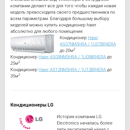
компании делают все для того чтобы каждая новая
модель превосходила своего предшественника по
всем параметрам. Благодаря большому выбору
моделей можно купить кондиционер haier
абсолютно для любого помещения.
Кондиционер
Haier
AS07NM5HRA / 1U07BR4ERA
2
до 20м
Кондиционер
Haier AS09NM5HRA / 1U09BR4ERA
до
2
25м
Кондиционер
Haier AS12NM5HRA / 1U12BR4ERA
до
2
35м
Кондиционеры LG
История компании LG
Electronics началась более
пяти десятилетий назад с