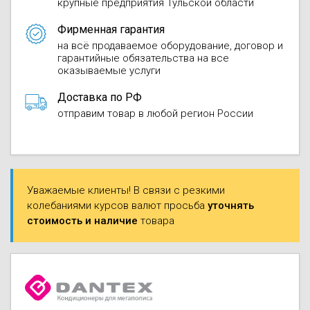
крупные предприятия Тульской области
Осушители воз
отработанном 
Фирменная гарантия
на всё продаваемое оборудование, договор и
Wi-Fi модуля д
гарантийные обязательства на все
оказываемые услуги
Доставка по РФ
отправим товар в любой регион России
Уважаемые клиенты! В связи с резкими
колебаниями курсов валют просьба
уточнять
стоимость и наличие
товара