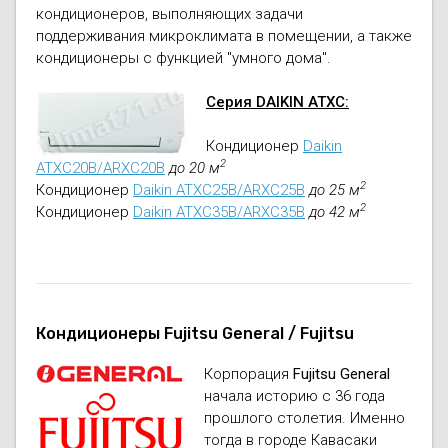
кондиционеров, выполняющих задачи
поддерживания микроклимата в помещении, а также
кондиционеры с функцией "умного дома".
Серия DAIKIN ATXC:
Кондиционер
Daikin
2
ATXC20B/ARXC20B
до 20 м
2
Кондиционер
Daikin ATXC25B/ARXC25B
до 25 м
2
Кондиционер
Daikin ATXC35B/ARXC35B
до 42 м
Кондиционеры Fujitsu General / Fujitsu
Корпорация
Fujitsu General
начала историю с 36 года
прошлого столетия. Именно
тогда в городе Кавасаки