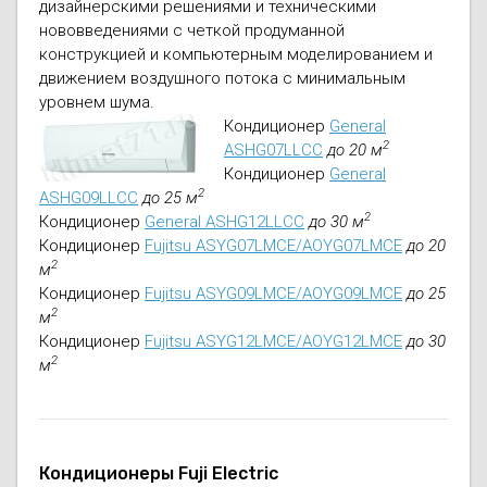
дизайнерскими решениями и техническими
нововведениями с четкой продуманной
конструкцией и компьютерным моделированием и
движением воздушного потока с минимальным
уровнем шума.
Кондиционер
General
2
ASHG07LLCC
до 20 м
Кондиционер
General
2
ASHG09LLCC
до 25 м
2
Кондиционер
General ASHG12LLCC
до 30 м
Кондиционер
Fujitsu ASYG07LMCE/AOYG07LMCE
до 20
2
м
Кондиционер
Fujitsu ASYG09LMCE/AOYG09LMCE
до 25
2
м
Кондиционер
Fujitsu ASYG12LMCE/AOYG12LMCE
до 30
2
м
Кондиционеры Fuji Electric