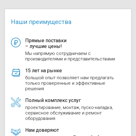
Моноблоки
Водяные тепло
Электротримм
(калориферы)
Мультизональн
Наши преимущества
VRF
Бензотриммер
Терморегулятор
Компрессорно-
Газонокосилки 
Прямые поставки
блоки (ККБ)
Электрокамины
– лучшие цены!
Мы напрямую сотрудничаем с
Газонокосилки
производителями и представительствами
Чиллеры
Сушилки для ру
Подметально-у
15 лет на рынке
Фанкойлы
Полотенцесуши
техника
большой опыт позволяет нам предлагать
только проверенные и эффективные
решения
Автомобильные
Твердотопливн
Измельчители в
Полный комплекс услуг
Вентиляторы
Печи банные
Дровоколы
проектирование, монтаж, пуско-наладка,
сервисное обслуживание и ремонт
оборудования
Очистители и у
Нагревательный
воздуха
Нам доверяют
Теплогенерато