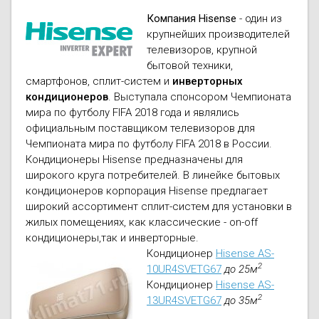
Компания Hisense
- один из
крупнейших производителей
телевизоров, крупной
бытовой техники,
смартфонов, сплит-систем и
инверторных
кондиционеров
. Выступала спонсором Чемпионата
мира по футболу FIFA 2018 года и являлись
официальным поставщиком телевизоров для
Чемпионата мира по футболу FIFA 2018 в России.
Кондиционеры Hisense предназначены для
широкого круга потребителей. В линейке бытовых
кондиционеров корпорация Hisense предлагает
широкий ассортимент сплит-систем для установки в
жилых помещениях, как классические - on-off
кондиционеры,так и инверторные.
Кондиционер
Hisense AS-
2
10UR4SVETG67
до 25м
Кондиционер
Hisense AS-
2
13UR4SVETG67
до 35м