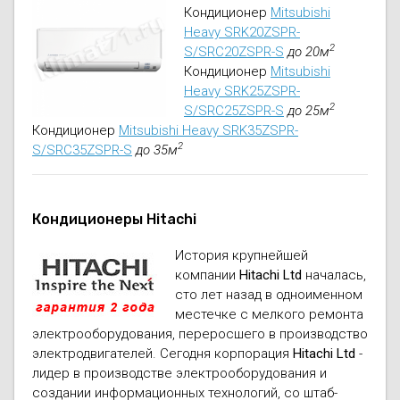
Кондиционер
Mitsubishi
Heavy SRK20ZSPR-
2
S/SRC20ZSPR-S
до 20м
Кондиционер
Mitsubishi
Heavy SRK25ZSPR-
2
S/SRC25ZSPR-S
до 25м
Кондиционер
Mitsubishi Heavy SRK35ZSPR-
2
S/SRC35ZSPR-S
до 35м
Кондиционеры Hitachi
История крупнейшей
компании
Hitachi Ltd
началась,
сто лет назад в одноименном
местечке с мелкого ремонта
электрооборудования, переросшего в производство
электродвигателей. Сегодня корпорация
Hitachi Ltd
-
лидер в производстве электрооборудования и
создании информационных технологий, со штаб-