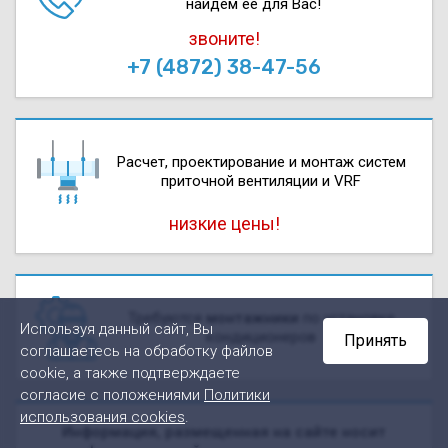
найдем ее для Вас!
звоните!
+7 (4872) 38-47-56
Расчет, проектирова­ние и монтаж систем
приточной вентиляции и VRF
низкие цены!
Требуются
монтажники
по установке
Используя данный сайт, Вы
кондиционеров
Принять
соглашаетесь на обработку файлов
cookie, а также подтверждаете
согласие с положениями
Политики
использования cookies
.
Информация, размещенная на сайте носит