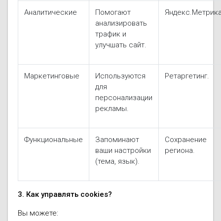
Осушители воз
отработанном 
Аналитические
Помогают
Яндекс.Метрика
анализировать
Wi-Fi модуля д
трафик и
улучшать сайт.
Маркетинговые
Используются
Ретаргетинг.
для
персонализации
рекламы.
Функциональные
Запоминают
Сохранение
ваши настройки
региона.
(тема, язык).
3. Как управлять cookies?
Вы можете: