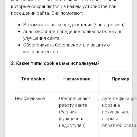
Моноблоки
которые сохраняются на вашем устройстве при
Водяные тепло
Электротримм
посещении сайта. Они помогают:
(калориферы)
Мультизональн
VRF
Бензотриммер
Запоминать ваши предпочтения (язык, регион).
Терморегулятор
Анализировать поведение пользователей для
улучшения сайта.
Компрессорно-
Газонокосилки 
блоки (ККБ)
Электрокамины
Обеспечивать безопасность и защиту от
мошенничества.
Газонокосилки
Чиллеры
Сушилки для ру
2. Какие типы cookies мы используем?
Подметально-у
Фанкойлы
Полотенцесуши
техника
Тип cookie
Назначение
Пример
Автомобильные
Твердотопливн
Измельчители в
Необходимые
Обеспечивают
Аутентификация
работу сайта
корзина
Вентиляторы
Печи банные
Дровоколы
(без них
покупок, все
функционал
формы
Очистители и у
Нагревательный
недоступен).
обратной связи
воздуха
Теплогенерато