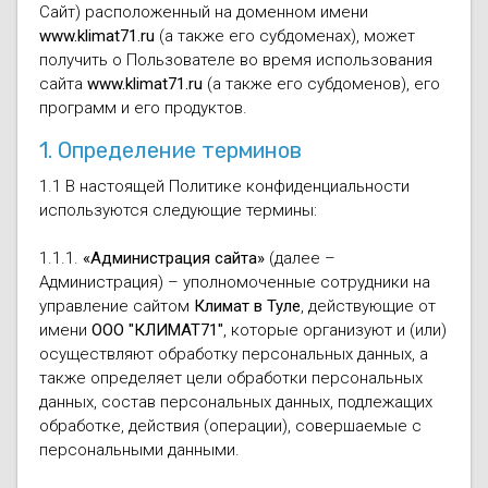
Моноблоки
Сайт) расположенный на доменном имени
Водяные тепло
Электротримм
www.klimat71.ru
(а также его субдоменах), может
(калориферы)
получить о Пользователе во время использования
Мультизональн
VRF
Бензотриммер
сайта
www.klimat71.ru
(а также его субдоменов), его
Терморегулятор
программ и его продуктов.
Компрессорно-
Газонокосилки 
1. Определение терминов
блоки (ККБ)
Электрокамины
1.1 В настоящей Политике конфиденциальности
Газонокосилки
используются следующие термины:
Чиллеры
Сушилки для ру
Подметально-у
1.1.1.
«Администрация сайта»
(далее –
Фанкойлы
Полотенцесуши
техника
Администрация) – уполномоченные сотрудники на
управление сайтом
Климат в Туле
, действующие от
Автомобильные
Твердотопливн
Измельчители в
имени
ООО "КЛИМАТ71"
, которые организуют и (или)
осуществляют обработку персональных данных, а
Вентиляторы
Печи банные
Дровоколы
также определяет цели обработки персональных
данных, состав персональных данных, подлежащих
обработке, действия (операции), совершаемые с
Очистители и у
Нагревательный
персональными данными.
воздуха
Теплогенерато