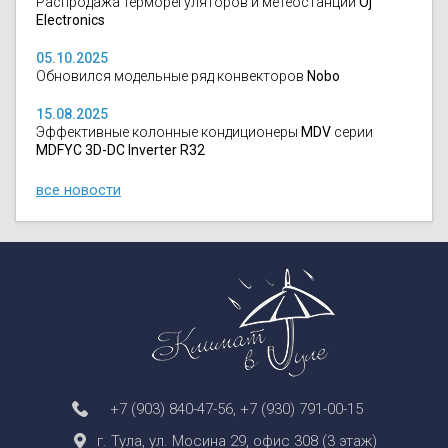
Распродажа терморегуляторов и метеостанций
Oj
Electronics
05.10.2025
Обновился модельные ряд конвекторов
Nobo
15.08.2025
Эффективные колонные кондиционеры
MDV
серии
MDFYC 3D-DC Inverter R32
все новости
+7 (903) 840-47-56
,
+7 (930) 791-00-15
г. Тула, ул. Мосина 29, офис 308 (3 этаж)