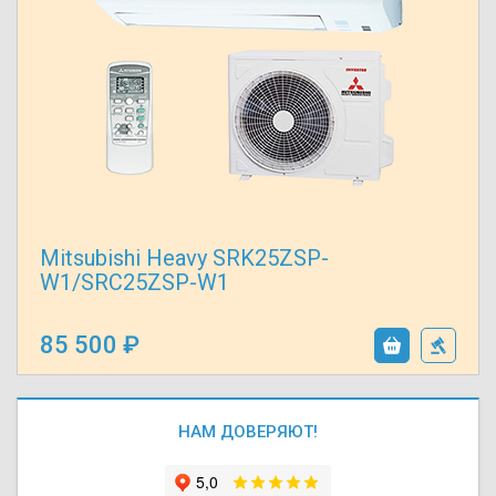
Осушители воз
отработанном 
Wi-Fi модуля д
Mitsubishi Heavy SRK25ZSP-
W1/SRC25ZSP-W1
85 500
НАМ ДОВЕРЯЮТ!