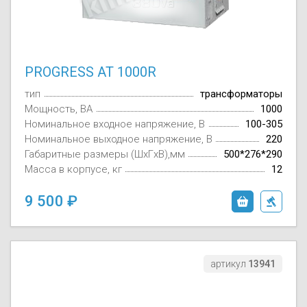
Осушители воз
отработанном 
Wi-Fi модуля д
PROGRESS AT 1000R
тип
трансформаторы
Мощность, ВА
1000
Номинальное входное напряжение, В
100-305
Номинальное выходное напряжение, В
220
Габаритные размеры (ШxГxВ),мм
500*276*290
Масса в корпусе, кг
12
9 500
артикул
13941