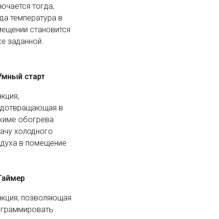
ючается тогда,
да температура в
ещении становится
е заданной.
Умный старт
кция,
едотвращающая в
жиме обогрева
ачу холодного
духа в помещение
Таймер
кция, позволяющая
ограммировать