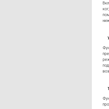
Вкл
ког
пом
ниж
Фун
пр
ре
под
воз
Фун
пр