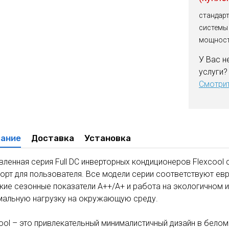
стандар
системы
мощнос
У Вас н
услуги?
Смотрит
ание
Доставка
Установка
ленная серия Full DC инверторных кондиционеров Flexcoo
рт для поль­зователя. Все модели серии соответствуют ев
кие сезонные показатели А++/А+ и работа на экологичном 
мальную нагрузку на окружающую среду.
ool – это привлекательный минималистичный дизайн в бе­ло