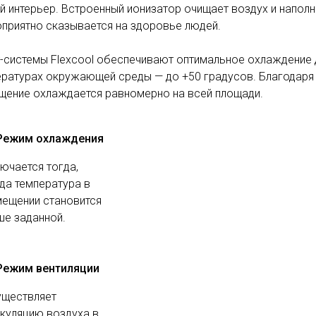
 интерьер. Встро­енный ионизатор очищает воздух и наполн
оприятно сказывается на здоровье людей.
т-системы Flexcool обеспечивают оптимальное охлажде­ние
ературах окружающей среды — до +50 градусов. Благодар
щение охлаждается равномерно на всей площади.
Режим охлаждения
ючается тогда,
да температура в
ещении становится
е заданной.
Режим вентиляции
уществляет
куляцию воздуха в