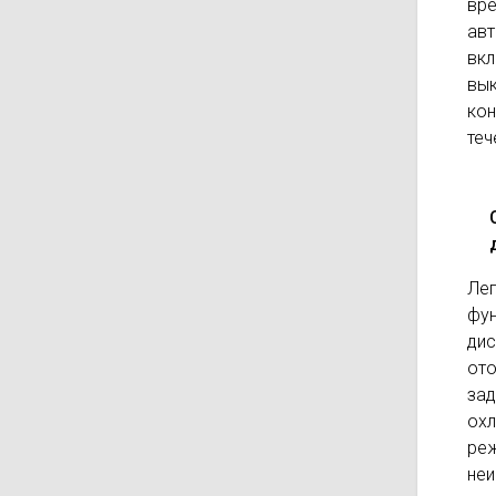
вр
ав
вкл
вы
кон
теч
Лег
фу
дис
от
зад
охл
ре
неи