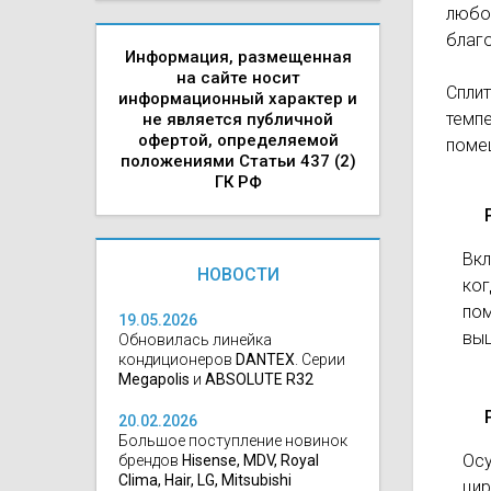
любой
благ
Информация, размещенная
на сайте носит
Спли
информационный характер и
темп
не является публичной
офертой, определяемой
поме
положениями Статьи 437 (2)
ГК РФ
Вкл
НОВОСТИ
ког
пом
19.05.2026
выш
Обновилась линейка
кондиционеров
DANTEX
. Серии
Megapolis
и
ABSOLUTE R32
20.02.2026
Большое поступление новинок
Ос
брендов
Hisense, MDV, Royal
Clima, Hair, LG, Mitsubishi
цир