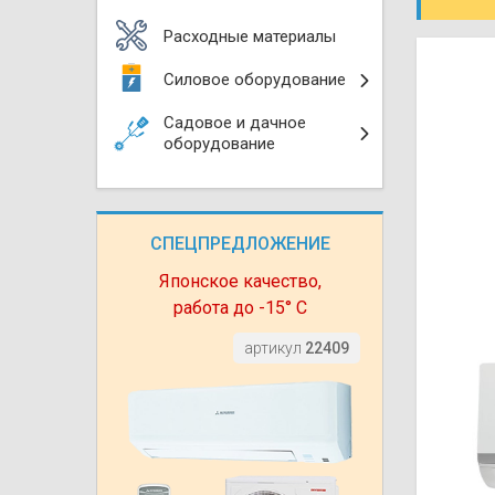
Моноблоки
Водяные тепло
Электротримм
Расходные материалы
(калориферы)
Мультизональн
Силовое оборудование
VRF
Бензотриммер
Терморегулятор
Садовое и дачное
Компрессорно-
Газонокосилки 
оборудование
блоки (ККБ)
Электрокамины
Газонокосилки
Чиллеры
Сушилки для ру
СПЕЦПРЕДЛОЖЕНИЕ
Подметально-у
Фанкойлы
Полотенцесуши
техника
Японское качество,
работа до -15° С
Автомобильные
Твердотопливн
Измельчители в
артикул
22409
Вентиляторы
Печи банные
Дровоколы
Очистители и у
Нагревательный
воздуха
Теплогенерато