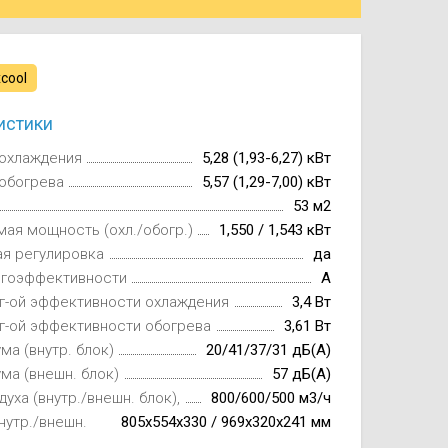
xcool
истики
охлаждения
5,28 (1,93-6,27) кВт
обогрева
5,57 (1,29-7,00) кВт
53 м2
ая мощность (охл./обогр.)
1,550 / 1,543 кВт
ая регулировка
да
ргоэффективности
A
г-ой эффективности охлаждения
3,4 Вт
г-ой эффективности обогрева
3,61 Вт
ма (внутр. блок)
20/41/37/31 дБ(А)
ма (внешн. блок)
57 дБ(А)
духа (внутр./внешн. блок),
800/600/500 м3/ч
нутр./внешн.
805x554x330 / 969x320x241 мм