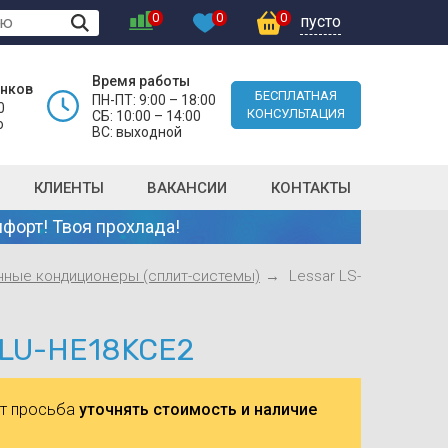
0
0
0
пусто
Время работы
онков
БЕСПЛАТНАЯ
ПН-ПТ: 9:00 – 18:00
0
КОНСУЛЬТАЦИЯ
СБ: 10:00 – 14:00
о
ВС: выходной
КЛИЕНТЫ
ВАКАНСИИ
КОНТАКТЫ
форт! Твоя прохлада!
нные кондиционеры (сплит-системы)
Lessar LS-
/LU-HE18KCE2
ют просьба
уточнять стоимость и наличие