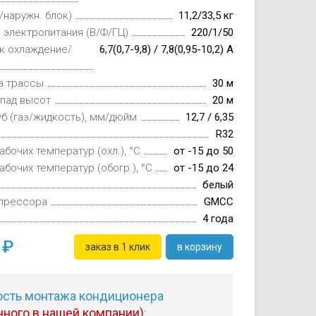
./наружн. блок)
11,2/33,5 кг
 электропитания (В/Ф/ГЦ)
220/1/50
к охлаждение/
6,7(0,7-9,8) / 7,8(0,95-10,2) А
а трассы
30 м
епад высот
20 м
б (газ/жидкость), мм/дюйм
12,7 / 6,35
R32
абочих температур (охл.), °С
от -15 до 50
абочих температур (обогр.), °С
от -15 до 24
белый
прессора
GMCC
4 года
0
заказ в 1 клик
в корзину
сть монтажа кондиционера
нного в нашей компании)
: