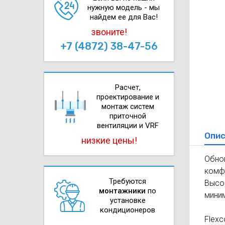
нужную модель - мы
найдем ее для Вас!
звоните!
+7 (4872) 38-47-56
Расчет,
проектирова­ние и
монтаж систем
приточной
вентиляции и VRF
Опис
низкие цены!
Обнов
комфо
Требуются
Высо
монтажники
по
мини
установке
кондиционеров
Flexc