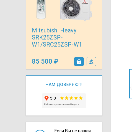
Осушители воз
отработанном 
Wi-Fi модуля д
Mitsubishi Heavy
SRK25ZSP-
W1/SRC25ZSP-W1
85 500
НАМ ДОВЕРЯЮТ!
Если Вы не нашли