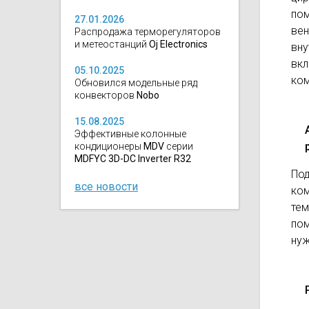
по
27.01.2026
вен
Распродажа терморегуляторов
и метеостанций
Oj Electronics
вну
вк
05.10.2025
ко
Обновился модельные ряд
конвекторов
Nobo
15.08.2025
Эффективные колонные
кондиционеры
MDV
серии
MDFYC 3D-DC Inverter R32
По
все новости
ко
тем
пом
ну