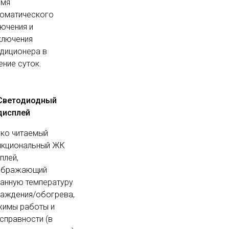
емя
томатического
ючения и
ключения
диционера в
ение суток.
Светодиодный
дисплей
ко читаемый
нкциональный ЖК
плей,
ображающий
анную температуру
аждения/обогрева,
жимы работы и
справности (в