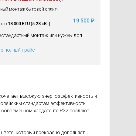
тный монтаж бытовой сплит-
19 500
тью
18 000 BTU
(5.28 кВт)
естандартный монтаж или нужны доп.
е полный прайс
l сочетает высокую энергоэффективность и
ропейским стан­дартам эффективности.
и современном хладагенте R32 создают
м цвете, который прекрасно дополняет