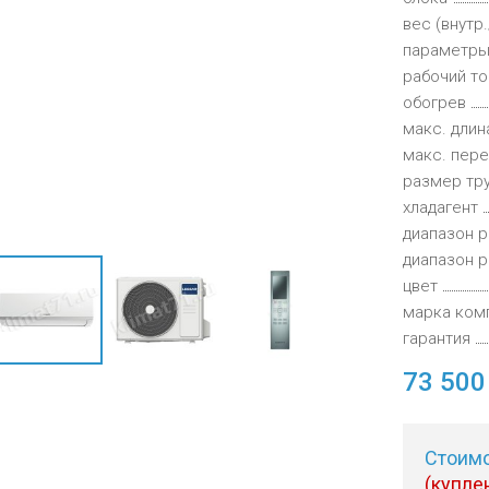
духа
масле
вес (внутр
параметры
Cхема 12 (FN-S) - для фанкойла
ля кондиционеров
рабочий то
обогрев
макс. длин
макс. пер
размер тру
хладагент
диапазон р
диапазон р
цвет
марка ком
гарантия
73 50
Стоимо
(купле