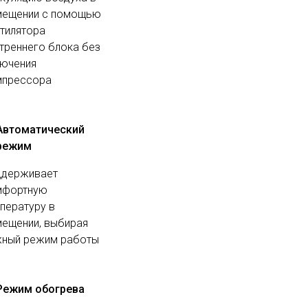
мещении с помощью
тилятора
треннего блока без
лючения
мпрессора
Автоматический
режим
ддерживает
мфортную
пературу в
ещении, выбирая
жный режим работы
Режим обогрева