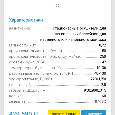
Осушители воз
отработанном 
Wi-Fi модуля д
Характеристики
назначение
стационарные осушители для
плавательных бассейнов для
настенного или напольного монтажа
мощность, кВт
0,72
производительность, л/сутки
50
производительность по воздуху, м3/час
250
уровень шума, дБ(А)
47
температурный диапазон, °С
10-36
рабочий диапазон влажности, % RH
40-100
электропитание, В/Ф/Гц
220/1/50
сила тока, А
2,8
габариты ШxВxГ, мм
950x800x315
вес, кг
60
хладагент
R407C
429 590
заказ в 1 клик
в корзину