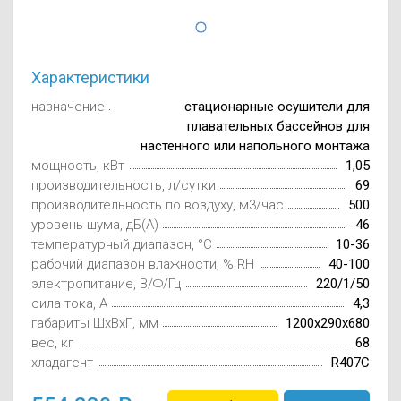
Осушители воз
отработанном 
Wi-Fi модуля д
Характеристики
назначение
стационарные осушители для
плавательных бассейнов для
настенного или напольного монтажа
мощность, кВт
1,05
производительность, л/сутки
69
производительность по воздуху, м3/час
500
уровень шума, дБ(А)
46
температурный диапазон, °С
10-36
рабочий диапазон влажности, % RH
40-100
электропитание, В/Ф/Гц
220/1/50
сила тока, А
4,3
габариты ШxВxГ, мм
1200x290x680
вес, кг
68
хладагент
R407C