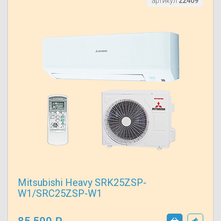
артикул
22409
Mitsubishi Heavy SRK25ZSP-
W1/SRC25ZSP-W1