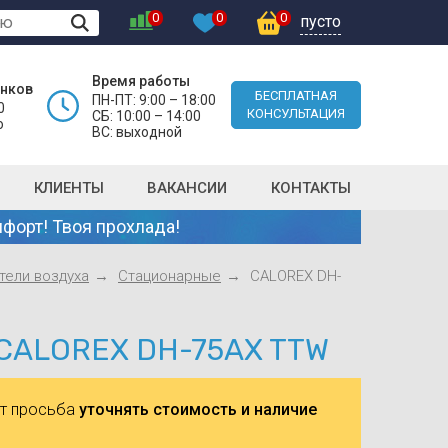
0
0
0
пусто
Время работы
онков
БЕСПЛАТНАЯ
ПН-ПТ: 9:00 – 18:00
0
КОНСУЛЬТАЦИЯ
СБ: 10:00 – 14:00
о
ВС: выходной
КЛИЕНТЫ
ВАКАНСИИ
КОНТАКТЫ
форт! Твоя прохлада!
тели воздуха
Стационарные
CALOREX DH-
 CALOREX DH-75AX TTW
ют просьба
уточнять стоимость и наличие