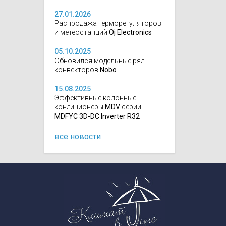
27.01.2026
Распродажа терморегуляторов
и метеостанций
Oj Electronics
05.10.2025
Обновился модельные ряд
конвекторов
Nobo
15.08.2025
Эффективные колонные
кондиционеры
MDV
серии
MDFYC 3D-DC Inverter R32
все новости