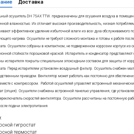
ание
Доставка
духа
масле
Cхема 12 (FN-S) - для фанкойла
ьный осушитель DH 75AX TTW предназначены для осушения воздуха в помещени
ля кондиционеров
нной влажностью. Их отличает высокая производительность, низкая потребля
чивают эффективное удаление избыточной влаги из воз- духа обслуживаемого по
ующего нагрева. Осушители не требуют сложного монтажа и готовы к работе посл
сата.
Осушители собраны в компактном, не подверженном коррозии корпусе из 
ионной стойкости порошковой краской.
Испаритель и конденсатор представляют 
ны испарителя покрыты специальным эпоксидным составом для защиты от корр
сата. Перед испарителем установлен воздушный фильтр.
Осушитель снабжен ма
едственным приводом. Вентилятор может работать как постоянно для обеспечени
 вместе с компрессором.
Работой осушителей управляет встроенный механически
тат (опция). Осушители снабжены встроенной панелью управления, где установл
переключатель скоростей вентилятора. Осушители рассчитаны на постоянную раб
после подачи электропитания.
:
осной гигростат
осной термостат