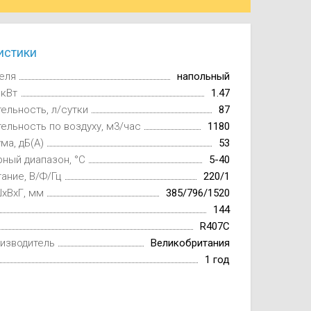
истики
еля
напольный
 кВт
1.47
ельность, л/сутки
87
ельность по воздуху, м3/час
1180
ма, дБ(А)
53
ный диапазон, °С
5-40
ание, В/Ф/Гц
220/1
xВxГ, мм
385/796/1520
144
R407C
изводитель
Великобритания
1 год