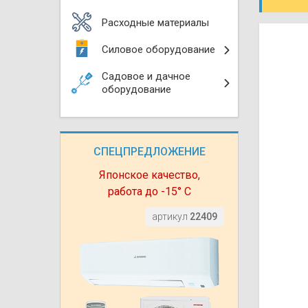
Моноблоки
Водяные тепло
Электротримм
Расходные материалы
(калориферы)
Мультизональн
Силовое оборудование
VRF
Бензотриммер
Терморегулятор
Садовое и дачное
Компрессорно-
Газонокосилки 
оборудование
блоки (ККБ)
Электрокамины
Газонокосилки
Чиллеры
Сушилки для ру
СПЕЦПРЕДЛОЖЕНИЕ
Подметально-у
Фанкойлы
Полотенцесуши
техника
Японское качество,
работа до -15° С
Автомобильные
Твердотопливн
Измельчители в
артикул
22409
Вентиляторы
Печи банные
Дровоколы
Очистители и у
Нагревательный
воздуха
Теплогенерато