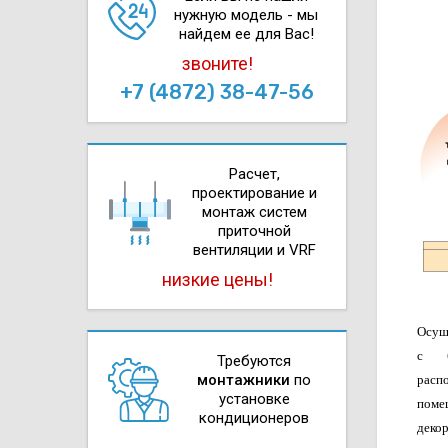
нужную модель - мы
найдем ее для Вас!
звоните!
+7 (4872) 38-47-56
Расчет,
проектирова­ние и
монтаж систем
приточной
вентиляции и VRF
низкие цены!
Осуш
с б
Требуются
монтажники
по
расп
установке
поме
кондиционеров
декор