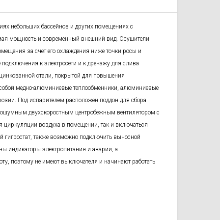
ях небольших бассейнов и других помещениях с
емая мощность и современный внешний вид. Осушители
мещения за счет его охлаждения ниже точки росы и
е подключения к электросети и к дренажу для слива
оцинкованной стали, покрытой для повышения
собой медно-
алюминиевые теплообменники, алюминиевые
озии. Под испарителем расположен поддон для сбора
лошумным двухскоростным центробеж
ным вентилятором с
я циркуляции воздуха в помещении, так и включаться
й ги
гростат, также возможно подключить выносной
ены индикаторы электропитания и аварии, а
оту, поэтому не имеют выключателя и начинают работать