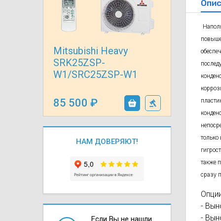
Опис
Осушители воз
отработанном 
Напол
Wi-Fi модуля д
повыше
Mitsubishi Heavy
обеспе
SRK25ZSP-
послед
W1/SRC25ZSP-W1
конден
кор
роз
85 500
пласти
конден
непоср
только
НАМ ДОВЕРЯЮТ!
гигрос
также 
сразу 
Опции
- Вын
- Вын
Если Вы не нашли