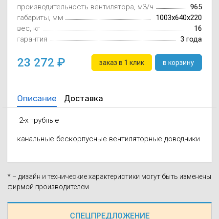
производительность вентилятора, м3/ч
965
Осушители воз
отработанном 
габариты, мм
1003x640x220
вес, кг
16
Wi-Fi модуля д
гарантия
3 года
23 272
заказ в 1 клик
в корзину
Описание
Доставка
2-х трубные
канальные бескорпусные вентиляторные доводчики
* – дизайн и технические характеристики могут быть изменены
фирмой производителем
СПЕЦПРЕДЛОЖЕНИЕ