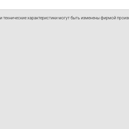
духа
масле
Cхема 12 (FN-S) - для фанкойла
н и технические характеристики могут быть изменены фирмой прои
ля кондиционеров