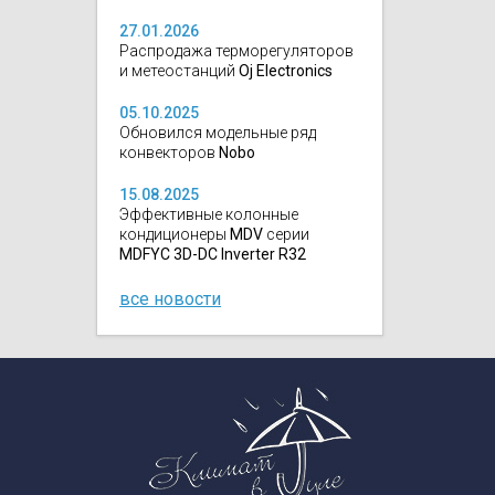
27.01.2026
Распродажа терморегуляторов
и метеостанций
Oj Electronics
05.10.2025
Обновился модельные ряд
конвекторов
Nobo
15.08.2025
Эффективные колонные
кондиционеры
MDV
серии
MDFYC 3D-DC Inverter R32
все новости