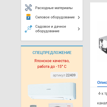
Моноблоки
Водяные тепло
Электротримм
Расходные материалы
(калориферы)
Мультизональн
Силовое оборудование
VRF
Бензотриммер
Терморегулятор
Садовое и дачное
Компрессорно-
Газонокосилки 
оборудование
блоки (ККБ)
Электрокамины
Газонокосилки
Чиллеры
Сушилки для ру
СПЕЦПРЕДЛОЖЕНИЕ
Подметально-у
Фанкойлы
Полотенцесуши
техника
Японское качество,
работа до -15° С
Автомобильные
Твердотопливн
Измельчители в
артикул
22409
Опис
Вентиляторы
Печи банные
Дровоколы
4-х 
Очистители и у
Нагревательный
воздуха
кана
Теплогенерато