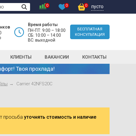
0
0
0
пусто
Время работы
онков
БЕСПЛАТНАЯ
ПН-ПТ: 9:00 – 18:00
0
КОНСУЛЬТАЦИЯ
СБ: 10:00 – 14:00
о
ВС: выходной
КЛИЕНТЫ
ВАКАНСИИ
КОНТАКТЫ
форт! Твоя прохлада!
йлы
Carrier 42NFS20C
ют просьба
уточнять стоимость и наличие