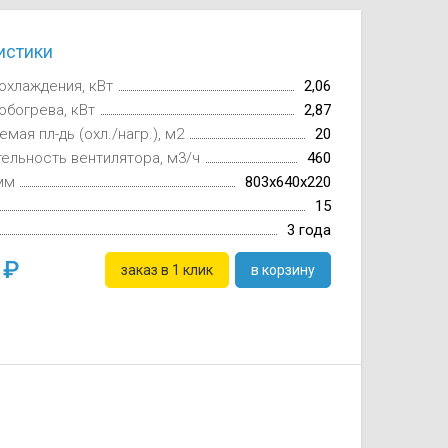
истики
охлаждения, кВт
2,06
обогрева, кВт
2,87
мая пл-дь (охл./нагр.), м2
20
ельность вентилятора, м3/ч
460
мм
803x640x220
15
3 года
1
заказ в 1 клик
в корзину