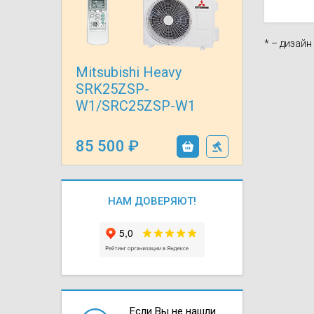
Осушители воз
отработанном 
* – дизай
Wi-Fi модуля д
Mitsubishi Heavy
SRK25ZSP-
W1/SRC25ZSP-W1
85 500
НАМ ДОВЕРЯЮТ!
Если Вы не нашли