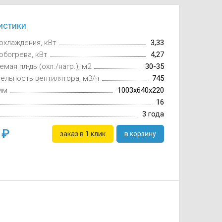
истики
охлаждения, кВт
3,33
обогрева, кВт
4,27
мая пл-дь (охл./нагр.), м2
30-35
ельность вентилятора, м3/ч
745
мм
1003x640x220
16
3 года
0
заказ в 1 клик
в корзину