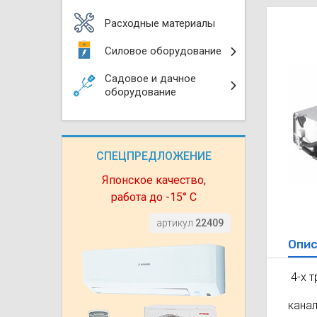
Моноблоки
Водяные тепло
Электротримм
Расходные материалы
(калориферы)
Мультизональн
Силовое оборудование
VRF
Бензотриммер
Терморегулятор
Садовое и дачное
Компрессорно-
Газонокосилки 
оборудование
блоки (ККБ)
Электрокамины
Газонокосилки
Чиллеры
Сушилки для ру
СПЕЦПРЕДЛОЖЕНИЕ
Подметально-у
Фанкойлы
Полотенцесуши
техника
Японское качество,
работа до -15° С
Автомобильные
Твердотопливн
Измельчители в
артикул
22409
Опис
Вентиляторы
Печи банные
Дровоколы
4-х 
Очистители и у
Нагревательный
воздуха
кана
Теплогенерато