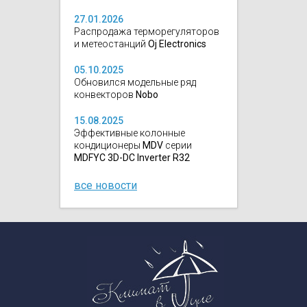
27.01.2026
Распродажа терморегуляторов
и метеостанций
Oj Electronics
05.10.2025
Обновился модельные ряд
конвекторов
Nobo
15.08.2025
Эффективные колонные
кондиционеры
MDV
серии
MDFYC 3D-DC Inverter R32
все новости