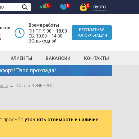
0
0
0
пусто
Время работы
онков
БЕСПЛАТНАЯ
ПН-ПТ: 9:00 – 18:00
0
КОНСУЛЬТАЦИЯ
СБ: 10:00 – 14:00
о
ВС: выходной
КЛИЕНТЫ
ВАКАНСИИ
КОНТАКТЫ
форт! Твоя прохлада!
йлы
Carrier 42NFS30C
ют просьба
уточнять стоимость и наличие