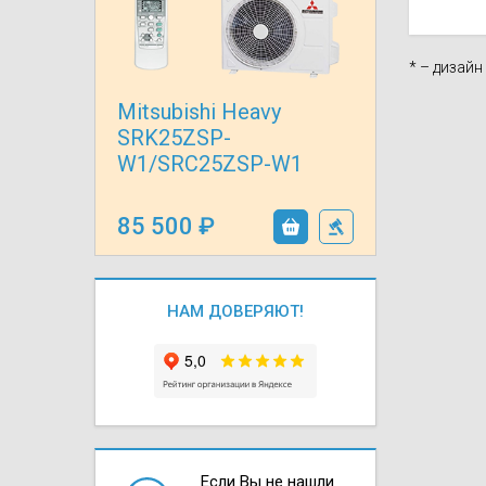
Осушители воз
отработанном 
* – дизай
Wi-Fi модуля д
Mitsubishi Heavy
SRK25ZSP-
W1/SRC25ZSP-W1
85 500
НАМ ДОВЕРЯЮТ!
Если Вы не нашли