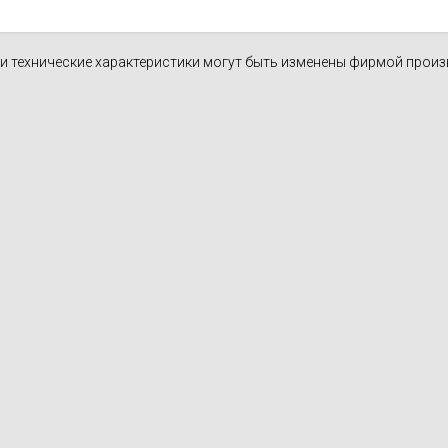
духа
масле
Cхема 12 (FN-S) - для фанкойла
н и технические характеристики могут быть изменены фирмой прои
ля кондиционеров