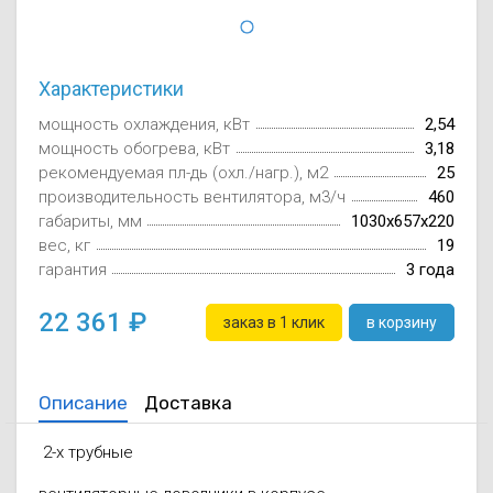
Осушители воз
отработанном 
Wi-Fi модуля д
Характеристики
мощность охлаждения, кВт
2,54
мощность обогрева, кВт
3,18
рекомендуемая пл-дь (охл./нагр.), м2
25
производительность вентилятора, м3/ч
460
габариты, мм
1030x657x220
вес, кг
19
гарантия
3 года
22 361
заказ в 1 клик
в корзину
Описание
Доставка
2-х трубные