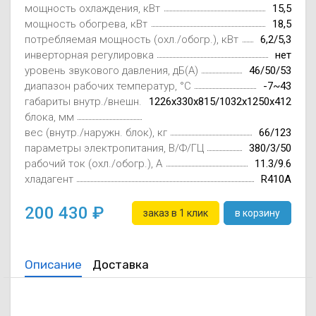
мощность охлаждения, кВт
15,5
Осушители воз
отработанном 
мощность обогрева, кВт
18,5
потребляемая мощность (охл./обогр.), кВт
6,2/5,3
Wi-Fi модуля д
инверторная регулировка
нет
уровень звукового давления, дБ(А)
46/50/53
диапазон рабочих температур, °C
-7~43
габариты внутр./внешн.
1226x330x815/1032x1250x412
блока, мм
вес (внутр./наружн. блок), кг
66/123
параметры электропитания, В/Ф/ГЦ
380/3/50
рабочий ток (охл./обогр.), А
11.3/9.6
хладагент
R410A
200 430
заказ в 1 клик
в корзину
Описание
Доставка