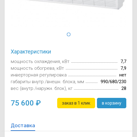
Осушители воз
отработанном 
Wi-Fi модуля д
Характеристики
мощность охлаждения, кВт
7,7
мощность обогрева, кВт
7,9
инверторная регулировка
нет
габариты внутр./внешн. блока, мм
990/680/230
вес (внутр./наружн. блок), кг
28
75 600
заказ в 1 клик
в корзину
Доставка