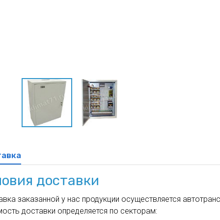
духа
масле
Cхема 12 (FN-S) - для фанкойла
ля кондиционеров
тавка
ловия доставки
вка заказанной у нас продукции осуществляется автотрансп
мость доставки определяется по секторам: