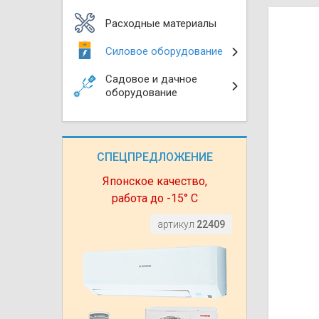
Моноблоки
Водяные тепло
Электротримм
Расходные материалы
(калориферы)
Мультизональн
Силовое оборудование
VRF
Бензотриммер
Терморегулятор
Садовое и дачное
Компрессорно-
Газонокосилки 
оборудование
блоки (ККБ)
Электрокамины
Газонокосилки
Чиллеры
Сушилки для ру
СПЕЦПРЕДЛОЖЕНИЕ
Подметально-у
Фанкойлы
Полотенцесуши
техника
Японское качество,
работа до -15° С
Автомобильные
Твердотопливн
Измельчители в
артикул
22409
Вентиляторы
Печи банные
Дровоколы
Очистители и у
Нагревательный
воздуха
Теплогенерато