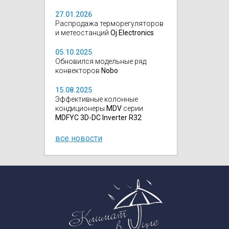
27.01.2026
Распродажа терморегуляторов
и метеостанций
Oj Electronics
05.10.2025
Обновился модельные ряд
конвекторов
Nobo
15.08.2025
Эффективные колонные
кондиционеры
MDV
серии
MDFYC 3D-DC Inverter R32
все новости