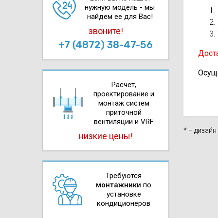
нужную модель - мы
найдем ее для Вас!
звоните!
+7 (4872) 38-47-56
Доста
Осущ
Расчет,
проектирова­ние и
монтаж систем
приточной
вентиляции и VRF
* – дизай
низкие цены!
Требуются
монтажники
по
установке
кондиционеров