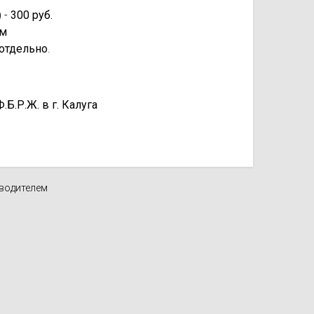
 -
300 руб.
км
отдельно
.
.Р.Ж. в г. Калуга
зводителем