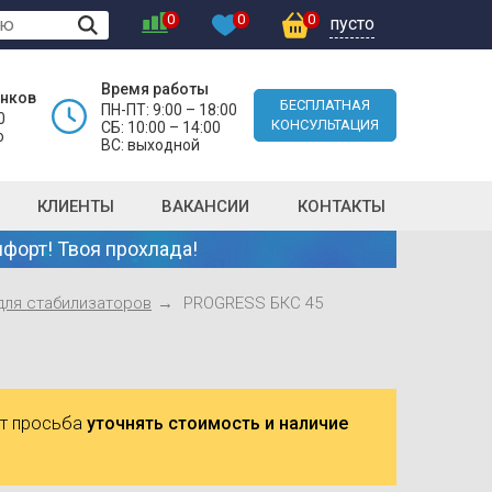
0
0
0
пусто
Время работы
онков
БЕСПЛАТНАЯ
ПН-ПТ: 9:00 – 18:00
0
КОНСУЛЬТАЦИЯ
СБ: 10:00 – 14:00
о
ВС: выходной
КЛИЕНТЫ
ВАКАНСИИ
КОНТАКТЫ
форт! Твоя прохлада!
для стабилизаторов
PROGRESS БКС 45
ют просьба
уточнять стоимость и наличие