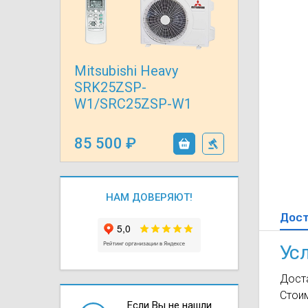
Осушители воз
отработанном 
Wi-Fi модуля д
Mitsubishi Heavy
SRK25ZSP-
W1/SRC25ZSP-W1
85 500
НАМ ДОВЕРЯЮТ!
Дос
Ус
Доста
Стои
Если Вы не нашли