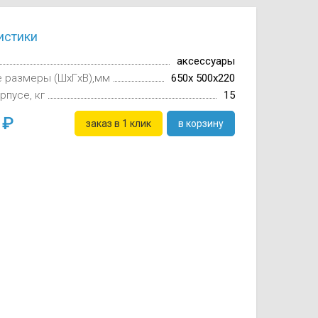
истики
аксессуары
е размеры (ШxГxВ),мм
650х 500х220
рпусе, кг
15
0
заказ в 1 клик
в корзину