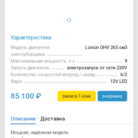
Осушители воз
отработанном 
Wi-Fi модуля д
Характеристики
Модель двигателя
Loncin OHV 265 см3
снегоуборщика
Максимальная мощность, л.с
9
Запуск двигателя
электрозапуск от сети 220V
Количество скоростей вперед / назад
6/2
Фара
12V LED
85 100
заказ в 1 клик
в корзину
Описание
Доставка
Мощная, надёжная модель