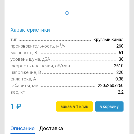
Осушители воз
отработанном 
Wi-Fi модуля д
Характеристики
тип
круглый канал
3
производительность, м
/ч
260
мощность, Вт
61
уровень шума, дБА
36
скорость вращения, об/мин
2610
напряжение, В
220
сила тока, А
0,38
габариты, мм
220x250x250
вес, кг
2,2
1
заказ в 1 клик
в корзину
Описание
Доставка