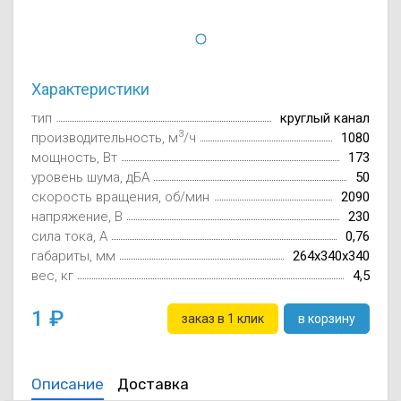
Осушители воз
отработанном 
Wi-Fi модуля д
Характеристики
тип
круглый канал
3
производительность, м
/ч
1080
мощность, Вт
173
уровень шума, дБА
50
скорость вращения, об/мин
2090
напряжение, В
230
сила тока, А
0,76
габариты, мм
264x340x340
вес, кг
4,5
1
заказ в 1 клик
в корзину
Описание
Доставка