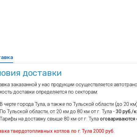
духа
масле
Cхема 12 (FN-S) - для фанкойла
ля кондиционеров
тавка
ловия доставки
вка заказанной у нас продукции осуществляется автотрансп
мость доставки определяется по секторам:
В черте города Тула, а также по Тульской области (до 20 км)
По Тульской области, от 20 км до 80 км от г. Тула -
30 руб./
Тарифы на доставку свыше 80 км от г. Тула
оговариваются 
вка твердотопливных котлов по г. Тула 2000 руб.