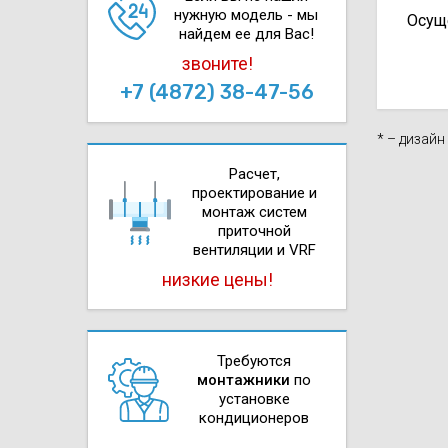
нужную модель - мы
Осущ
найдем ее для Вас!
звоните!
+7 (4872) 38-47-56
* – дизай
Расчет,
проектирова­ние и
монтаж систем
приточной
вентиляции и VRF
низкие цены!
Требуются
монтажники
по
установке
кондиционеров