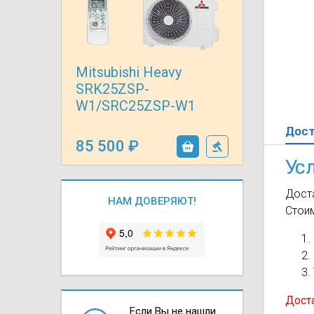
Осушители воз
отработанном 
Wi-Fi модуля д
Mitsubishi Heavy
SRK25ZSP-
W1/SRC25ZSP-W1
Дос
85 500
Ус
Доста
НАМ ДОВЕРЯЮТ!
Стои
Доста
Если Вы не нашли