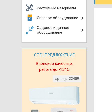
Моноблоки
Водяные тепло
Электротримм
Расходные материалы
(калориферы)
Мультизональн
Силовое оборудование
VRF
Бензотриммер
Терморегулятор
Садовое и дачное
Компрессорно-
Газонокосилки 
оборудование
блоки (ККБ)
Электрокамины
Газонокосилки
Чиллеры
Сушилки для ру
СПЕЦПРЕДЛОЖЕНИЕ
Подметально-у
Фанкойлы
Полотенцесуши
техника
Японское качество,
работа до -15° С
Автомобильные
Твердотопливн
Измельчители в
артикул
22409
Вентиляторы
Печи банные
Дровоколы
Очистители и у
Нагревательный
воздуха
Теплогенерато