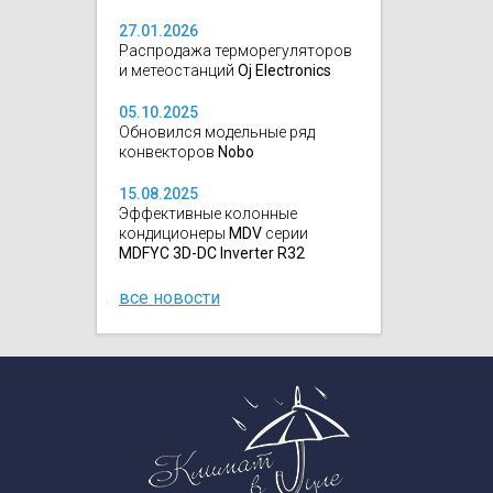
27.01.2026
Распродажа терморегуляторов
и метеостанций
Oj Electronics
05.10.2025
Обновился модельные ряд
конвекторов
Nobo
15.08.2025
Эффективные колонные
кондиционеры
MDV
серии
MDFYC 3D-DC Inverter R32
все новости