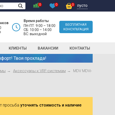
0
0
0
пусто
Время работы
онков
БЕСПЛАТНАЯ
ПН-ПТ: 9:00 – 18:00
0
КОНСУЛЬТАЦИЯ
СБ: 10:00 – 14:00
о
ВС: выходной
КЛИЕНТЫ
ВАКАНСИИ
КОНТАКТЫ
форт! Твоя прохлада!
емы
Аксесcуары к VRF-системам
MDV MDVi-
ют просьба
уточнять стоимость и наличие