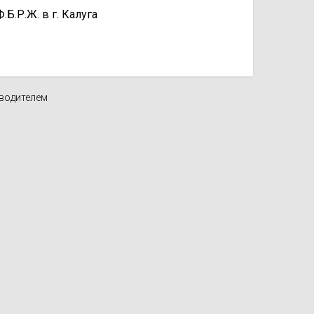
.Р.Ж. в г. Калуга
зводителем