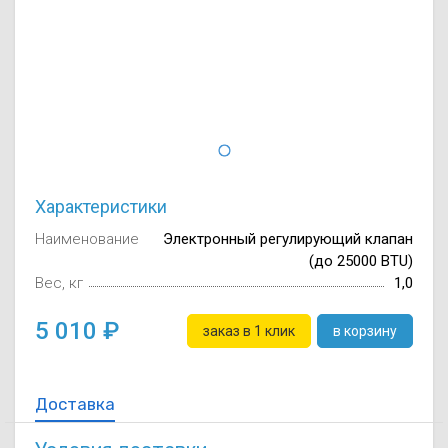
Осушители воз
отработанном 
Wi-Fi модуля д
Характеристики
Наименование
Электронный регулирующий клапан
(до 25000 BTU)
Вес, кг
1,0
5 010
заказ в 1 клик
в корзину
Доставка