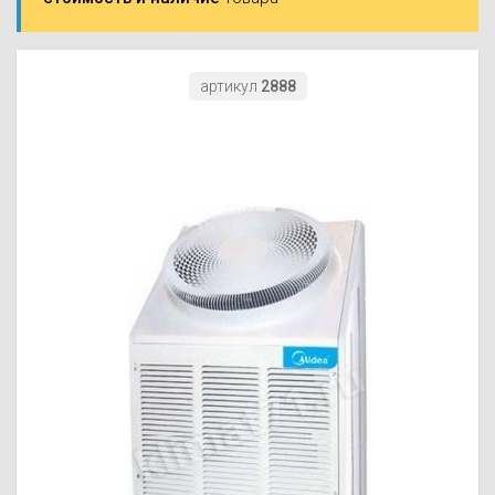
Моноблоки
Водяные тепло
Электротримм
(калориферы)
Мультизональн
VRF
Бензотриммер
артикул
2888
Терморегулятор
Компрессорно-
Газонокосилки 
блоки (ККБ)
Электрокамины
Газонокосилки
Чиллеры
Сушилки для ру
Подметально-у
Фанкойлы
Полотенцесуши
техника
Автомобильные
Твердотопливн
Измельчители в
Вентиляторы
Печи банные
Дровоколы
Очистители и у
Нагревательный
воздуха
Теплогенерато