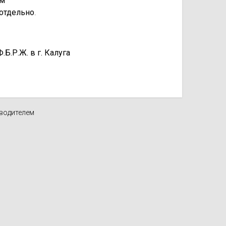
км
отдельно
.
.Р.Ж. в г. Калуга
зводителем