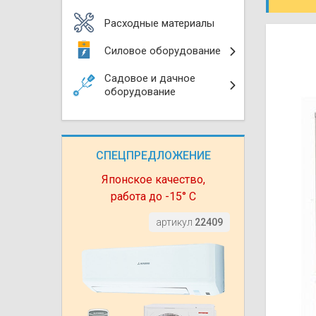
Моноблоки
Водяные тепло
Электротримм
Расходные материалы
(калориферы)
Мультизональн
Силовое оборудование
VRF
Бензотриммер
Терморегулятор
Садовое и дачное
Компрессорно-
Газонокосилки 
оборудование
блоки (ККБ)
Электрокамины
Газонокосилки
Чиллеры
Сушилки для ру
СПЕЦПРЕДЛОЖЕНИЕ
Подметально-у
Фанкойлы
Полотенцесуши
техника
Японское качество,
работа до -15° С
Автомобильные
Твердотопливн
Измельчители в
артикул
22409
Вентиляторы
Печи банные
Дровоколы
Очистители и у
Нагревательный
воздуха
Теплогенерато