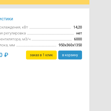
истики
охлаждения, кВт
14,20
ая регулировка
нет
вентилятора, м3/ч
6000
лока, мм
950x360x1350
00
заказ в 1 клик
в корзину