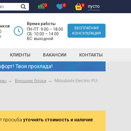
0
0
0
пусто
Время работы
онков
БЕСПЛАТНАЯ
ПН-ПТ: 9:00 – 18:00
0
КОНСУЛЬТАЦИЯ
СБ: 10:00 – 14:00
о
ВС: выходной
КЛИЕНТЫ
ВАКАНСИИ
КОНТАКТЫ
форт! Твоя прохлада!
емы
Внешние блоки
Mitsubishi Electric PU-
ют просьба
уточнять стоимость и наличие