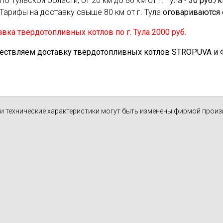
По Тульской области, от 20 км до 80 км от г. Тула -
30 руб./
Тарифы на доставку свыше 80 км от г. Тула
оговариваются 
вка твердотопливных котлов по г. Тула 2000 руб.
ествляем доставку твердотопливных котлов STROPUVA и Ф.Б
н и технические характеристики могут быть изменены фирмой прои