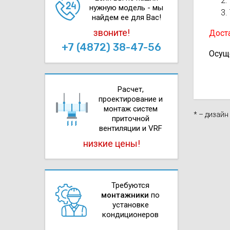
нужную модель - мы
найдем ее для Вас!
звоните!
Доста
+7 (4872) 38-47-56
Осущ
Расчет,
проектирова­ние и
монтаж систем
* – дизай
приточной
вентиляции и VRF
низкие цены!
Требуются
монтажники
по
установке
кондиционеров