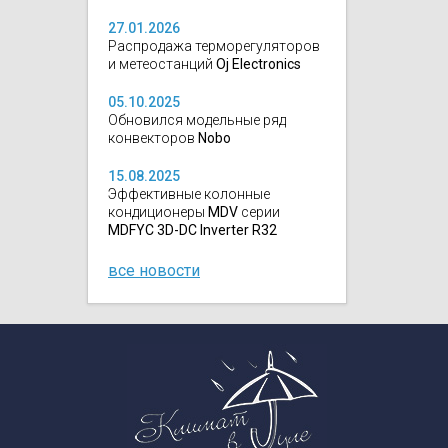
27.01.2026
Распродажа терморегуляторов
и метеостанций
Oj Electronics
05.10.2025
Обновился модельные ряд
конвекторов
Nobo
15.08.2025
Эффективные колонные
кондиционеры
MDV
серии
MDFYC 3D-DC Inverter R32
все новости