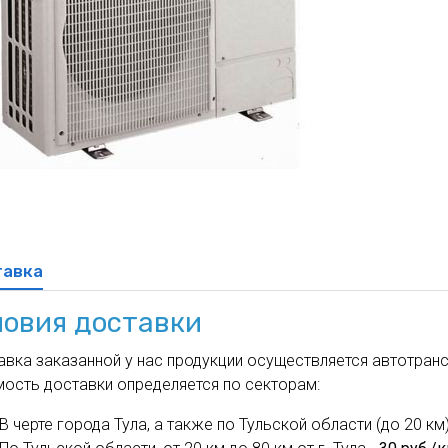
духа
масле
Cхема 12 (FN-S) - для фанкойла
ля кондиционеров
тавка
ловия доставки
вка заказанной у нас продукции осуществляется автотрансп
мость доставки определяется по секторам:
В черте города Тула, а также по Тульской области (до 20 км)