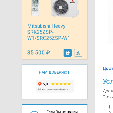
Осушители воз
отработанном 
Wi-Fi модуля д
Mitsubishi Heavy
SRK25ZSP-
W1/SRC25ZSP-W1
85 500
Дос
НАМ ДОВЕРЯЮТ!
Ус
Доста
Стои
Если Вы не нашли