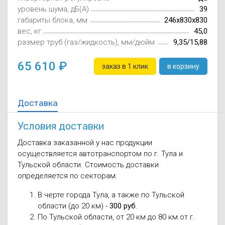
уровень шума, дБ(А)
Осушители воз
отработанном 
39
габариты блока, мм
246x830x830
вес, кг
45,0
Wi-Fi модуля д
размер труб (газ/жидкость), мм/дюйм
9,35/15,88
65 610
заказ в 1 клик
в корзину
Доставка
Условия доставки
Доставка заказанной у нас продукции
осуществляется автотранспортом по г. Тула и
Тульской области. Стоимость доставки
определяется по секторам:
В черте города Тула, а также по Тульской
области (до 20 км) -
300 руб.
По Тульской области, от 20 км до 80 км от г.