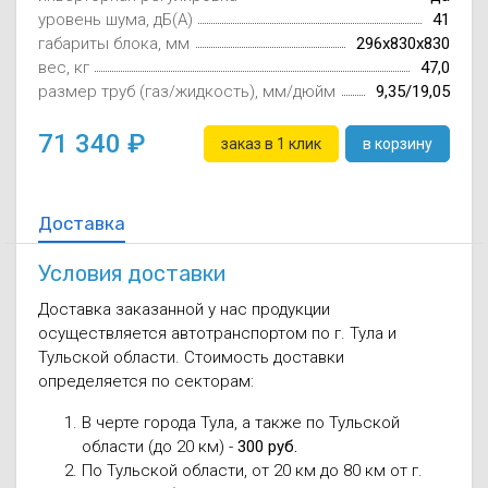
уровень шума, дБ(А)
Осушители воз
отработанном 
41
габариты блока, мм
296x830x830
вес, кг
47,0
Wi-Fi модуля д
размер труб (газ/жидкость), мм/дюйм
9,35/19,05
71 340
заказ в 1 клик
в корзину
Доставка
Условия доставки
Доставка заказанной у нас продукции
осуществляется автотранспортом по г. Тула и
Тульской области. Стоимость доставки
определяется по секторам:
В черте города Тула, а также по Тульской
области (до 20 км) -
300 руб.
По Тульской области, от 20 км до 80 км от г.