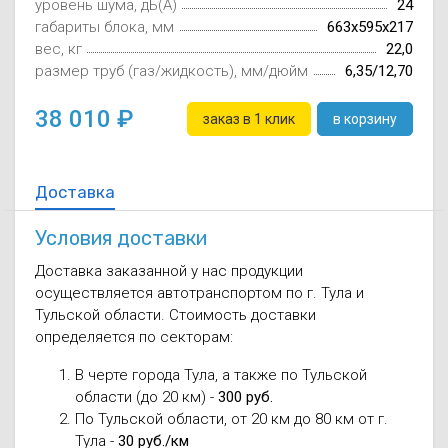
уровень шума, дБ(А)
24
Осушители воз
отработанном 
габариты блока, мм
663х595х217
вес, кг
22,0
Wi-Fi модуля д
размер труб (газ/жидкость), мм/дюйм
6,35/12,70
38 010
заказ в 1 клик
в корзину
Доставка
Условия доставки
Доставка заказанной у нас продукции
осуществляется автотранспортом по г. Тула и
Тульской области. Стоимость доставки
определяется по секторам:
В черте города Тула, а также по Тульской
области (до 20 км) -
300 руб.
По Тульской области, от 20 км до 80 км от г.
Тула -
30 руб./км