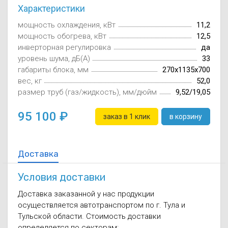
Характеристики
Осушители воз
отработанном 
мощность охлаждения, кВт
11,2
Wi-Fi модуля д
мощность обогрева, кВт
12,5
инверторная регулировка
да
уровень шума, дБ(А)
33
габариты блока, мм
270x1135x700
вес, кг
52,0
размер труб (газ/жидкость), мм/дюйм
9,52/19,05
95 100
заказ в 1 клик
в корзину
Доставка
Условия доставки
Доставка заказанной у нас продукции
осуществляется автотранспортом по г. Тула и
Тульской области. Стоимость доставки
определяется по секторам: