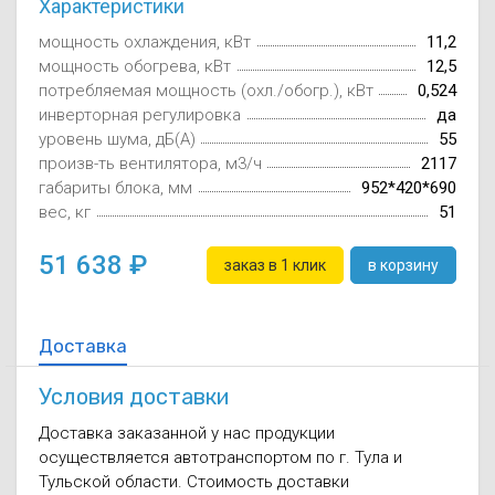
Характеристики
Осушители воз
отработанном 
мощность охлаждения, кВт
11,2
мощность обогрева, кВт
12,5
Wi-Fi модуля д
потребляемая мощность (охл./обогр.), кВт
0,524
инверторная регулировка
да
уровень шума, дБ(А)
55
произв-ть вентилятора, м3/ч
2117
габариты блока, мм
952*420*690
вес, кг
51
51 638
заказ в 1 клик
в корзину
Доставка
Условия доставки
Доставка заказанной у нас продукции
осуществляется автотранспортом по г. Тула и
Тульской области. Стоимость доставки