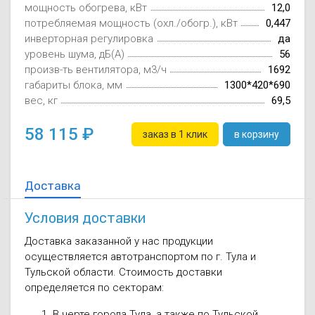
мощность обогрева, кВт
12,0
Осушители воз
отработанном 
потребляемая мощность (охл./обогр.), кВт
0,447
инверторная регулировка
да
Wi-Fi модуля д
уровень шума, дБ(А)
56
произв-ть вентилятора, м3/ч
1692
габариты блока, мм
1300*420*690
вес, кг
69,5
58 115
заказ в 1 клик
в корзину
Доставка
Условия доставки
Доставка заказанной у нас продукции
осуществляется автотранспортом по г. Тула и
Тульской области. Стоимость доставки
определяется по секторам:
В черте города Тула, а также по Тульской