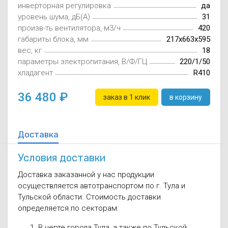
инверторная регулировка
да
Осушители воз
отработанном 
уровень шума, дБ(А)
31
произв-ть вентилятора, м3/ч
420
Wi-Fi модуля д
габариты блока, мм
217х663х595
вес, кг
18
параметры электропитания, В/Ф/ГЦ
220/1/50
хладагент
R410
36 480
заказ в 1 клик
в корзину
Доставка
Условия доставки
Доставка заказанной у нас продукции
осуществляется автотранспортом по г. Тула и
Тульской области. Стоимость доставки
определяется по секторам:
В черте города Тула, а также по Тульской