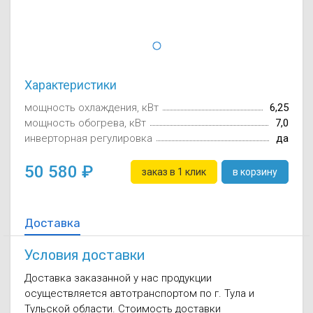
Осушители воз
отработанном 
Wi-Fi модуля д
Характеристики
мощность охлаждения, кВт
6,25
мощность обогрева, кВт
7,0
инверторная регулировка
да
50 580
заказ в 1 клик
в корзину
Доставка
Условия доставки
Доставка заказанной у нас продукции
осуществляется автотранспортом по г. Тула и
Тульской области. Стоимость доставки