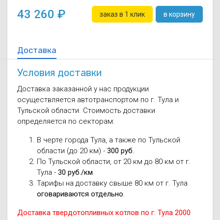
Осушители воз
отработанном 
43 260
заказ в 1 клик
в корзину
Wi-Fi модуля д
Доставка
Условия доставки
Доставка заказанной у нас продукции
осуществляется автотранспортом по г. Тула и
Тульской области. Стоимость доставки
определяется по секторам:
В черте города Тула, а также по Тульской
области (до 20 км) -
300 руб.
По Тульской области, от 20 км до 80 км от г.
Тула -
30 руб./км
Тарифы на доставку свыше 80 км от г. Тула
оговариваются отдельно
.
Доставка твердотопливных котлов по г. Тула 2000