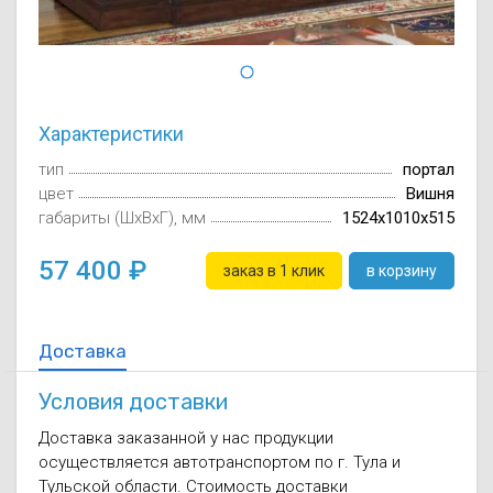
Осушители воз
отработанном 
Wi-Fi модуля д
Характеристики
тип
портал
цвет
Вишня
габариты (ШxВxГ), мм
1524x1010x515
57 400
заказ в 1 клик
в корзину
Доставка
Условия доставки
Доставка заказанной у нас продукции
осуществляется автотранспортом по г. Тула и
Тульской области. Стоимость доставки