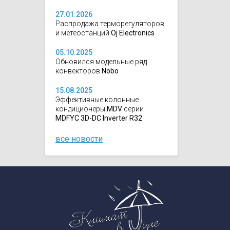
27.01.2026
Распродажа терморегуляторов
и метеостанций
Oj Electronics
05.10.2025
Обновился модельные ряд
конвекторов
Nobo
15.08.2025
Эффективные колонные
кондиционеры
MDV
серии
MDFYC 3D-DC Inverter R32
все новости