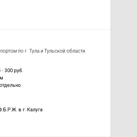
ортом по г. Тула и Тульской области.
 -
300 руб.
км
отдельно
.
.Р.Ж. в г. Калуга