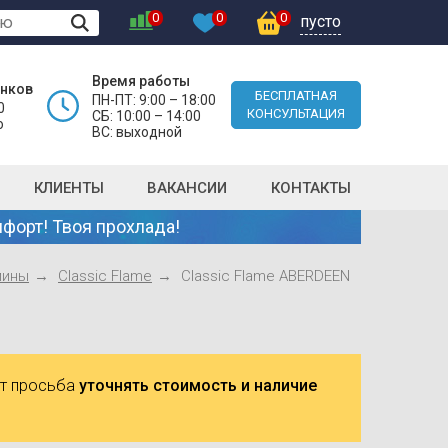
0
0
0
пусто
Время работы
онков
БЕСПЛАТНАЯ
ПН-ПТ: 9:00 – 18:00
0
КОНСУЛЬТАЦИЯ
СБ: 10:00 – 14:00
о
ВС: выходной
КЛИЕНТЫ
ВАКАНСИИ
КОНТАКТЫ
форт! Твоя прохлада!
мины
Classic Flame
Classic Flame ABERDEEN
ют просьба
уточнять стоимость и наличие