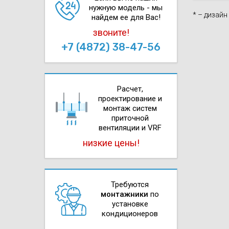
нужную модель - мы
* – дизай
найдем ее для Вас!
звоните!
+7 (4872) 38-47-56
Расчет,
проектирова­ние и
монтаж систем
приточной
вентиляции и VRF
низкие цены!
Требуются
монтажники
по
установке
кондиционеров