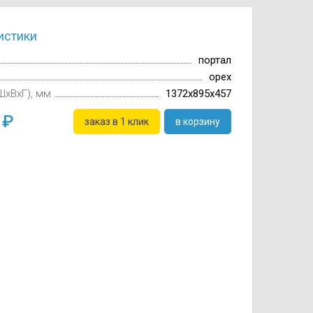
истики
портал
орех
ШxВxГ), мм
1372x895x457
0
заказ в 1 клик
в корзину