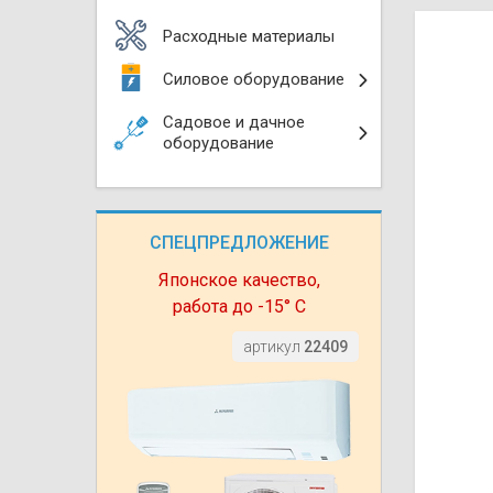
Моноблоки
Водяные тепло
Электротримм
Расходные материалы
(калориферы)
Мультизональн
Силовое оборудование
VRF
Бензотриммер
Терморегулятор
Садовое и дачное
Компрессорно-
Газонокосилки 
оборудование
блоки (ККБ)
Электрокамины
Газонокосилки
Чиллеры
Сушилки для ру
СПЕЦПРЕДЛОЖЕНИЕ
Подметально-у
Фанкойлы
Полотенцесуши
техника
Японское качество,
работа до -15° С
Автомобильные
Твердотопливн
Измельчители в
артикул
22409
Вентиляторы
Печи банные
Дровоколы
Очистители и у
Нагревательный
воздуха
Теплогенерато