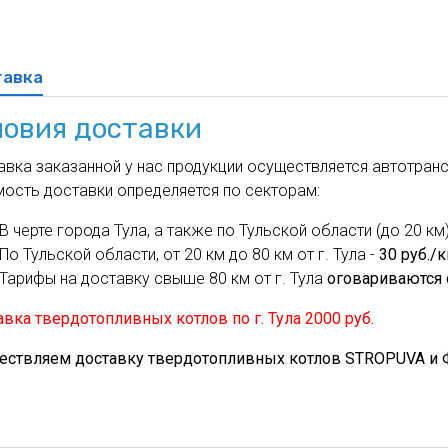
духа
масле
Cхема 12 (FN-S) - для фанкойла
ля кондиционеров
тавка
ловия доставки
вка заказанной у нас продукции осуществляется автотрансп
мость доставки определяется по секторам:
В черте города Тула, а также по Тульской области (до 20 км)
По Тульской области, от 20 км до 80 км от г. Тула -
30 руб./
Тарифы на доставку свыше 80 км от г. Тула
оговариваются 
вка твердотопливных котлов по г. Тула 2000 руб.
ествляем доставку твердотопливных котлов STROPUVA и Ф.Б