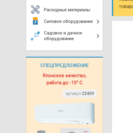
Моноблоки
товар
Водяные тепло
Электротримм
Расходные материалы
(калориферы)
Мультизональн
Силовое оборудование
VRF
Бензотриммер
Терморегулятор
Садовое и дачное
Компрессорно-
Газонокосилки 
оборудование
блоки (ККБ)
Электрокамины
Газонокосилки
Чиллеры
Сушилки для ру
СПЕЦПРЕДЛОЖЕНИЕ
Подметально-у
Фанкойлы
Полотенцесуши
техника
Японское качество,
работа до -15° С
Автомобильные
Твердотопливн
Измельчители в
артикул
22409
Вентиляторы
Печи банные
Дровоколы
Очистители и у
Нагревательный
воздуха
Теплогенерато