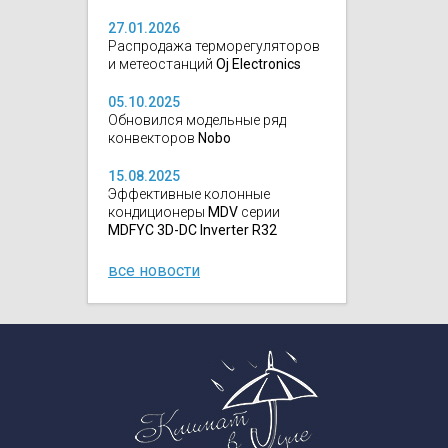
27.01.2026
Распродажа терморегуляторов
и метеостанций
Oj Electronics
05.10.2025
Обновился модельные ряд
конвекторов
Nobo
15.08.2025
Эффективные колонные
кондиционеры
MDV
серии
MDFYC 3D-DC Inverter R32
все новости