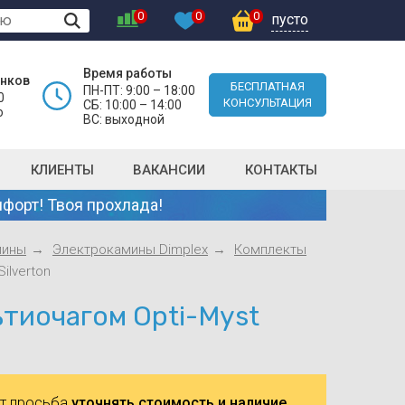
0
0
0
пусто
Время работы
онков
БЕСПЛАТНАЯ
ПН-ПТ: 9:00 – 18:00
0
КОНСУЛЬТАЦИЯ
СБ: 10:00 – 14:00
о
ВС: выходной
КЛИЕНТЫ
ВАКАНСИИ
КОНТАКТЫ
форт! Твоя прохлада!
мины
Электрокамины Dimplex
Комплекты
ilverton
ьтиочагом Opti-Myst
ют просьба
уточнять стоимость и наличие