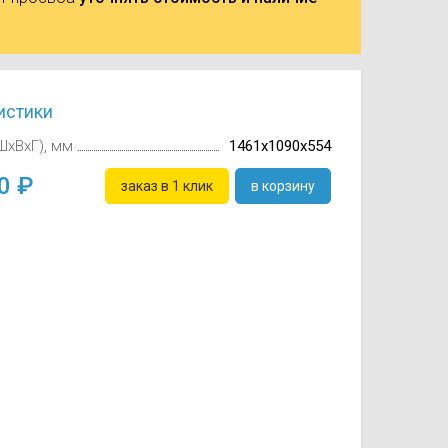
истики
ШxВxГ), мм
1461х1090х554
60
заказ в 1 клик
в корзину