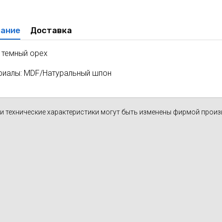
духа
масле
Cхема 12 (FN-S) - для фанкойла
ание
Доставка
ля кондиционеров
 темный орех
риалы: MDF/Натуральный шпон
н и технические характеристики могут быть изменены фирмой прои