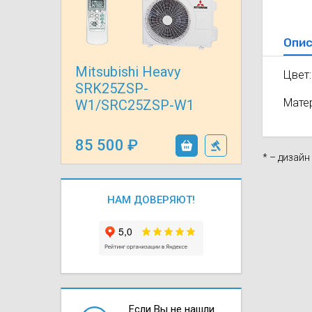
Осушители воз
отработанном 
Опис
Wi-Fi модуля д
Mitsubishi Heavy
Цвет:
SRK25ZSP-
Мате
W1/SRC25ZSP-W1
85 500
* – дизай
НАМ ДОВЕРЯЮТ!
Если Вы не нашли