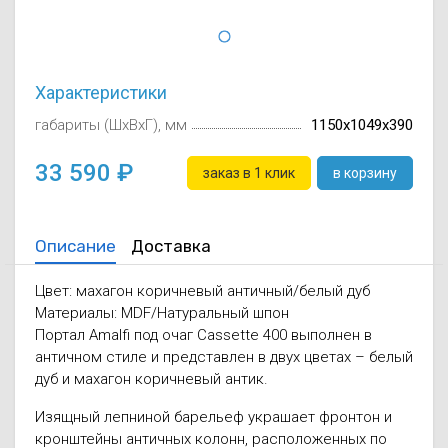
Осушители воз
отработанном 
Wi-Fi модуля д
Характеристики
габариты (ШxВxГ), мм
1150x1049x390
33 590
заказ в 1 клик
в корзину
Описание
Доставка
Цвет: махагон коричневый античный/белый дуб
Материалы: MDF/Натуральный шпон
Портал Amalfi под очаг Cassette 400 выполнен в
античном стиле и представлен в двух цветах – белый
дуб и махагон коричневый антик.
Изящный лепниной барельеф украшает фронтон и
кронштейны античных колонн, расположенных по