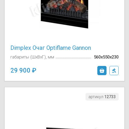
Осушители воз
отработанном 
Wi-Fi модуля д
Dimplex Очаг Optiflame Gannon
габариты (ШxВxГ), мм
560x550х230
29 900
артикул
12733