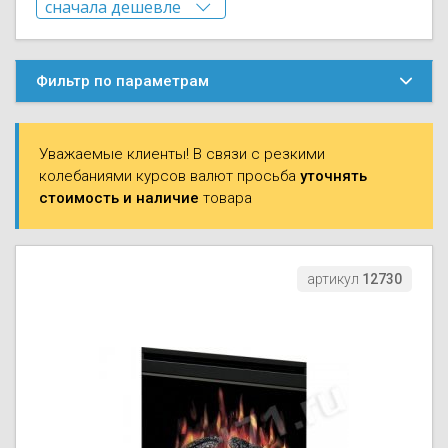
сначала дешевле
Моноблоки
Водяные тепло
Электротримм
сначала дешевле
(калориферы)
Мультизональн
сначала дороже
VRF
Бензотриммер
Фильтр по параметрам
по названию ↓
Терморегулятор
по названию ↑
Компрессорно-
Газонокосилки 
блоки (ККБ)
Электрокамины
Уважаемые клиенты! В связи с резкими
Газонокосилки
колебаниями курсов валют просьба
уточнять
Чиллеры
Сушилки для ру
стоимость и наличие
товара
Подметально-у
Фанкойлы
Полотенцесуши
техника
артикул
12730
Автомобильные
Твердотопливн
Измельчители в
Вентиляторы
Печи банные
Дровоколы
Очистители и у
Нагревательный
воздуха
Теплогенерато