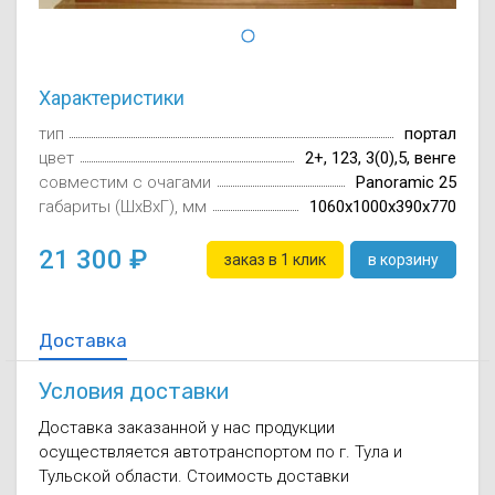
Осушители воз
отработанном 
Wi-Fi модуля д
Характеристики
тип
портал
цвет
2+, 123, 3(0),5, венге
совместим с очагами
Panoramic 25
габариты (ШxВxГ), мм
1060х1000х390х770
21 300
заказ в 1 клик
в корзину
Доставка
Условия доставки
Доставка заказанной у нас продукции
осуществляется автотранспортом по г. Тула и
Тульской области. Стоимость доставки