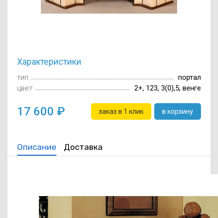
Осушители воз
отработанном 
Wi-Fi модуля д
Характеристики
тип
портал
цвет
2+, 123, 3(0),5, венге
17 600
заказ в 1 клик
в корзину
Описание
Доставка