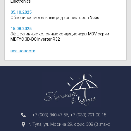
Electronics
05.10.2025
Обновился модельные ряд конвекторов
Nobo
15.08.2025
Эффективные колонные кондиционеры
MDV
серии
MDFYC 3D-DC Inverter R32
все новости
+7 (903) 840-47-56
,
+7 (930) 791-00-15
г. Тула, ул. Мосина 29, офис 308 (3 этаж)