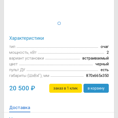
Осушители воз
отработанном 
Wi-Fi модуля д
Характеристики
тип
очаг
мощность, кВт
2
вариант установки
встраиваемый
цвет
черный
пульт ДУ
есть
габариты (ШxВxГ), мм
870х665х350
20 500
заказ в 1 клик
в корзину
Доставка