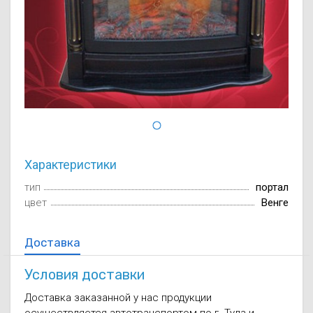
Осушители воз
отработанном 
Wi-Fi модуля д
Характеристики
тип
портал
цвет
Венге
Доставка
Условия доставки
Доставка заказанной у нас продукции