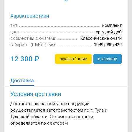
Осушители воз
отработанном 
Характеристики
Wi-Fi модуля д
тип
комплект
цвет
средний дуб
совместим с очагами
Классические очаги
габариты (ШxВxГ), мм
1049x990x420
12 300
заказ в 1 клик
в корзину
Доставка
Условия доставки
Доставка заказанной у нас продукции
осуществляется автотранспортом по г. Тула и
Тульской области. Стоимость доставки
определяется по секторам: