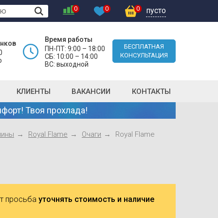
0
0
0
пусто
Время работы
онков
БЕСПЛАТНАЯ
ПН-ПТ: 9:00 – 18:00
0
КОНСУЛЬТАЦИЯ
СБ: 10:00 – 14:00
о
ВС: выходной
КЛИЕНТЫ
ВАКАНСИИ
КОНТАКТЫ
форт! Твоя прохлада!
мины
Royal Flame
Очаги
Royal Flame
ют просьба
уточнять стоимость и наличие