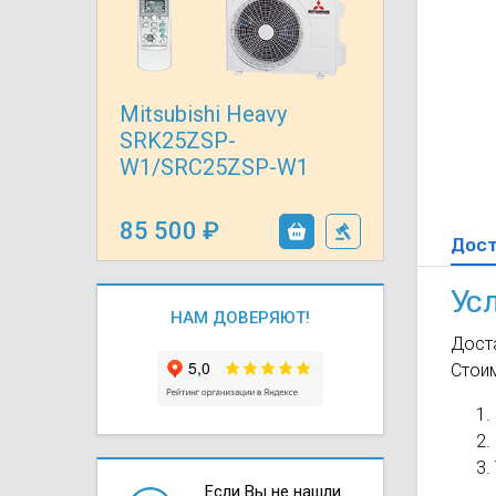
Осушители воз
отработанном 
Wi-Fi модуля д
Mitsubishi Heavy
SRK25ZSP-
W1/SRC25ZSP-W1
85 500
Дос
Ус
НАМ ДОВЕРЯЮТ!
Доста
Стои
Если Вы не нашли