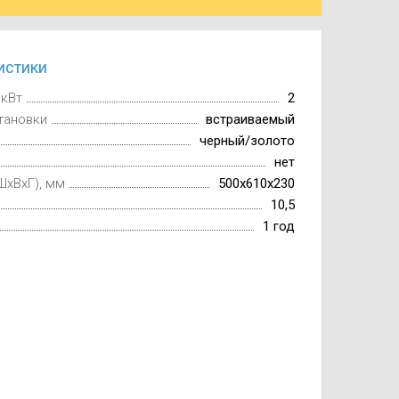
истики
 кВт
2
тановки
встраиваемый
черный/золото
нет
ШxВxГ), мм
500x610x230
10,5
1 год