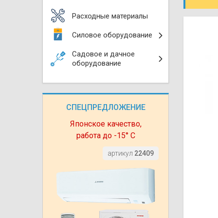
Моноблоки
Водяные тепло
Электротримм
Расходные материалы
(калориферы)
Мультизональн
Силовое оборудование
VRF
Бензотриммер
Терморегулятор
Садовое и дачное
Компрессорно-
Газонокосилки 
оборудование
блоки (ККБ)
Электрокамины
Газонокосилки
Чиллеры
Сушилки для ру
СПЕЦПРЕДЛОЖЕНИЕ
Подметально-у
Фанкойлы
Полотенцесуши
техника
Японское качество,
работа до -15° С
Автомобильные
Твердотопливн
Измельчители в
артикул
22409
Вентиляторы
Печи банные
Дровоколы
Очистители и у
Нагревательный
воздуха
Теплогенерато