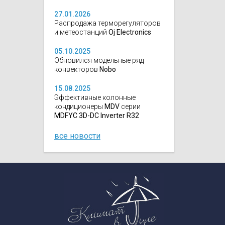
27.01.2026
Распродажа терморегуляторов
и метеостанций
Oj Electronics
05.10.2025
Обновился модельные ряд
конвекторов
Nobo
15.08.2025
Эффективные колонные
кондиционеры
MDV
серии
MDFYC 3D-DC Inverter R32
все новости