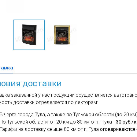
духа
масле
Cхема 12 (FN-S) - для фанкойла
ля кондиционеров
тавка
ловия доставки
вка заказанной у нас продукции осуществляется автотрансп
мость доставки определяется по секторам:
В черте города Тула, а также по Тульской области (до 20 км)
По Тульской области, от 20 км до 80 км от г. Тула -
30 руб./
Тарифы на доставку свыше 80 км от г. Тула
оговариваются 