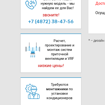
Доста
нужную модель - мы
найдем ее для Вас!
Осущ
звоните!
+7 (4872) 38-47-56
* – дизай
Расчет,
проектирова­ние и
монтаж систем
приточной
вентиляции и VRF
низкие цены!
Требуются
монтажники
по
установке
кондиционеров