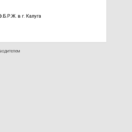
.Р.Ж. в г. Калуга
зводителем