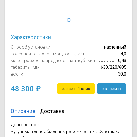
Осушители воз
отработанном 
Wi-Fi модуля д
Характеристики
Способ установки
настенный
полезная тепловая мощность, кВт
4,0
макс. расход природного газа, куб. м/ч
0,43
габариты, мм
630/220/605
вес, кг
30,0
48 300
заказ в 1 клик
в корзину
Описание
Доставка
Долговечность
Чугунный теплообменник рассчитан на 50-летнюю