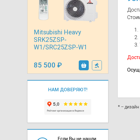
Осушители воз
отработанном 
Доста
Стои
Wi-Fi модуля д
Mitsubishi Heavy
SRK25ZSP-
W1/SRC25ZSP-W1
Доста
85 500
Осущ
НАМ ДОВЕРЯЮТ!
* – дизай
Если Вы не нашли