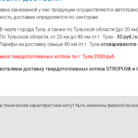
духа
масле
вка заказанной у нас продукции осуществляется автотрансп
Cхема 12 (FN-S) - для фанкойла
мость доставки определяется по секторам:
ля кондиционеров
В черте города Тула, а также по Тульской области (до 20 км)
По Тульской области, от 20 км до 80 км от г. Тула -
30 руб./
Тарифы на доставку свыше 80 км от г. Тула
оговариваются 
вка твердотопливных котлов по г. Тула 2000 руб.
ествляем доставку твердотопливных котлов STROPUVA и Ф.Б
н и технические характеристики могут быть изменены фирмой прои