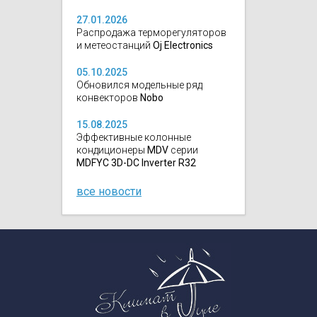
27.01.2026
Распродажа терморегуляторов
и метеостанций
Oj Electronics
05.10.2025
Обновился модельные ряд
конвекторов
Nobo
15.08.2025
Эффективные колонные
кондиционеры
MDV
серии
MDFYC 3D-DC Inverter R32
все новости