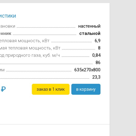
истики
тановки
настенный
енник
стальной
епловая мощность, кВт
6,9
мая тепловая мощность, кВт
8
од природного газа, куб. м/ч
0,84
86
мм
635x270x800
23,3
0
заказ в 1 клик
в корзину