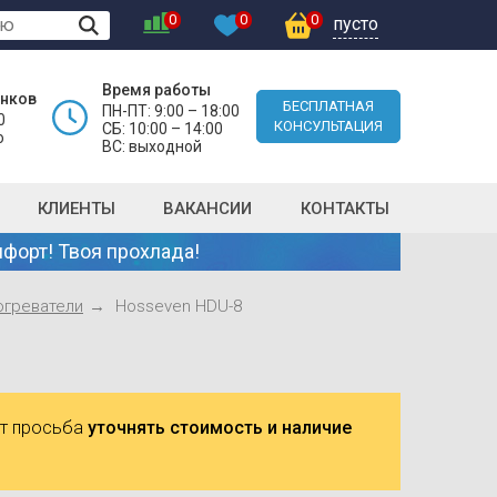
0
0
0
пусто
Время работы
онков
БЕСПЛАТНАЯ
ПН-ПТ: 9:00 – 18:00
0
КОНСУЛЬТАЦИЯ
СБ: 10:00 – 14:00
о
ВС: выходной
КЛИЕНТЫ
ВАКАНСИИ
КОНТАКТЫ
форт! Твоя прохлада!
огреватели
Hosseven HDU-8
ют просьба
уточнять стоимость и наличие