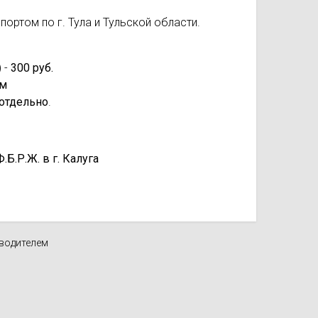
ортом по г. Тула и Тульской области.
 -
300 руб.
км
отдельно
.
.Р.Ж. в г. Калуга
зводителем