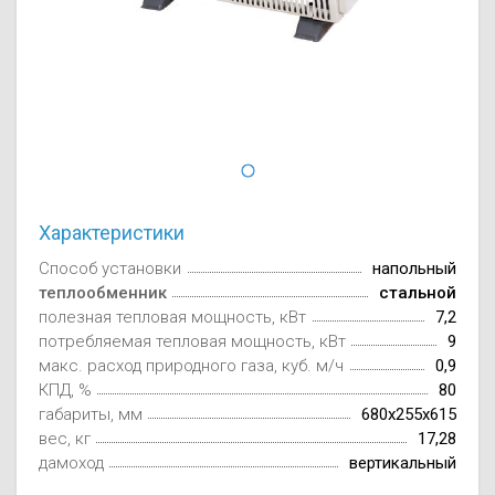
Осушители воз
отработанном 
Wi-Fi модуля д
Характеристики
Способ установки
напольный
теплообменник
стальной
полезная тепловая мощность, кВт
7,2
потребляемая тепловая мощность, кВт
9
макс. расход природного газа, куб. м/ч
0,9
КПД, %
80
габариты, мм
680x255x615
вес, кг
17,28
дамоход
вертикальный